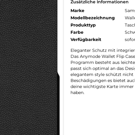
Zusätzliche Informationen
Marke
Sam
Modellbezeichnung
Wall
Produkttyp
Tasc
Farbe
Schw
Verfügbarkeit
sofo
Eleganter Schutz mit integrie
Das Anymode Wallet Flip Case
Programm besteht aus leichtem
passt sich optimal an das Desi
elegantem style schützt nicht
Beschädigungen es bietet auch
deine wichtigste Karte immer G
haben.