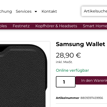
chung
Services
Kontakt
bles
Festnetz
Kopfhörer & Headsets
Smart Hom
Samsung Wallet F
28,90
€
inkl. MwSt.
Online verfügbar
In den Waren
Artikelnummer
8809397459956