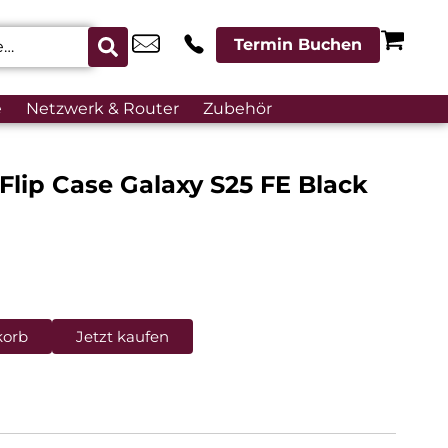
Termin Buchen
e
Netzwerk & Router
Zubehör
lip Case Galaxy S25 FE Black
korb
Jetzt kaufen