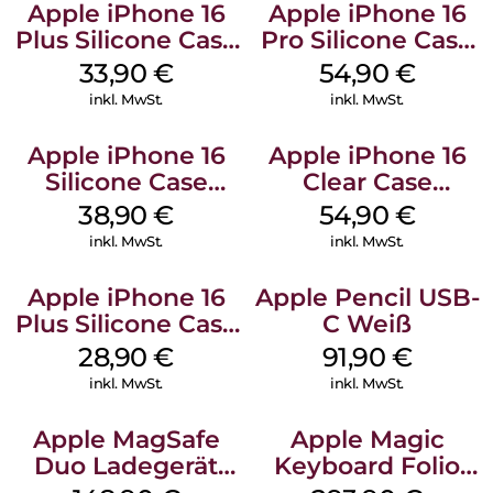
Apple iPhone 16
Apple iPhone 16
Plus Silicone Case
Pro Silicone Case
MagSafe Lake
MagSafe Black
33,90
€
54,90
€
Green
inkl. MwSt.
inkl. MwSt.
Apple iPhone 16
Apple iPhone 16
Silicone Case
Clear Case
MagSafe
MagSafe
38,90
€
54,90
€
Ultramarine
Transparent
inkl. MwSt.
inkl. MwSt.
Apple iPhone 16
Apple Pencil USB-
Plus Silicone Case
C Weiß
MagSafe Black
28,90
€
91,90
€
inkl. MwSt.
inkl. MwSt.
Apple MagSafe
Apple Magic
Duo Ladegerät
Keyboard Folio
Weiß
iPad 10.9″ (10.Gen.)