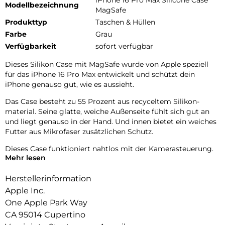
iPhone 16 Pro Max Silicone Case
Modellbezeichnung
MagSafe
Produkttyp
Taschen & Hüllen
Farbe
Grau
Verfügbarkeit
sofort verfügbar
Dieses Silikon Case mit MagSafe wurde von Apple speziell
für das iPhone 16 Pro Max entwickelt und schützt dein
iPhone genauso gut, wie es aussieht.
Das Case besteht zu 55 Prozent aus recyceltem Silikon­
material. Seine glatte, weiche Außenseite fühlt sich gut an
und liegt genauso in der Hand. Und innen bietet ein weiches
Futter aus Mikrofaser zusätzlichen Schutz.
Dieses Case funktioniert nahtlos mit der Kamera­steuerung.
Mehr lesen
Es hat eine Saphir­kappe mit einer leitenden Schicht, die die
Bewegungen deines Fingers auf dem Case zur Kamera­
Herstellerinformation
steuerung erkennen kann.
Apple Inc.
Mit integrierten Magneten, die sich perfekt am iPhone 16 Pro
One Apple Park Way
Max ausrichten, hält das Case ganz einfach und sorgt für
CA 95014 Cupertino
schnelleres kabelloses Laden. Lass dein iPhone beim Laden