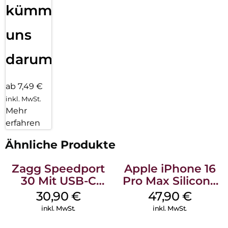
kümmern
uns
darum!
ab 7,49 €
inkl. MwSt.
Mehr
erfahren
Ähnliche Produkte
Zagg Speedport
Apple iPhone 16
30 Mit USB-C
Pro Max Silicone
Kabel Weiß
Case MagSafe
30,90
€
47,90
€
Black
inkl. MwSt.
inkl. MwSt.