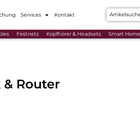
chung
Services
Kontakt
bles
Festnetz
Kopfhörer & Headsets
Smart Hom
 & Router