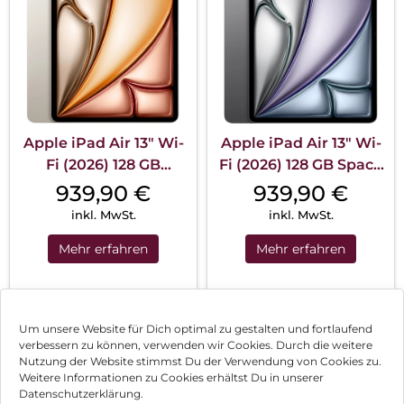
Apple iPad Air 13″ Wi-
Apple iPad Air 13″ Wi-
Fi (2026) 128 GB
Fi (2026) 128 GB Space
Polarstern
Grau
939,90
€
939,90
€
inkl. MwSt.
inkl. MwSt.
Mehr erfahren
Mehr erfahren
1
2
3
…
5
Nächste
Um unsere Website für Dich optimal zu gestalten und fortlaufend
verbessern zu können, verwenden wir Cookies. Durch die weitere
Nutzung der Website stimmst Du der Verwendung von Cookies zu.
Impressum
Weitere Informationen zu Cookies erhältst Du in unserer
Datenschutzerklärung.