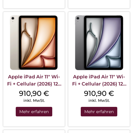
Apple iPad Air 11″ Wi-
Apple iPad Air 11″ Wi-
Fi + Cellular (2026) 128
Fi + Cellular (2026) 128
GB Polarstern
GB Space Grau
910,90
€
910,90
€
inkl. MwSt.
inkl. MwSt.
Mehr erfahren
Mehr erfahren