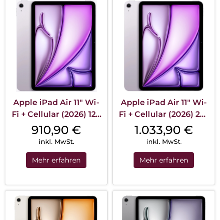
Apple iPad Air 11″ Wi-
Apple iPad Air 11″ Wi-
Fi + Cellular (2026) 128
Fi + Cellular (2026) 256
GB Violett
GB Violett
910,90
€
1.033,90
€
inkl. MwSt.
inkl. MwSt.
Mehr erfahren
Mehr erfahren