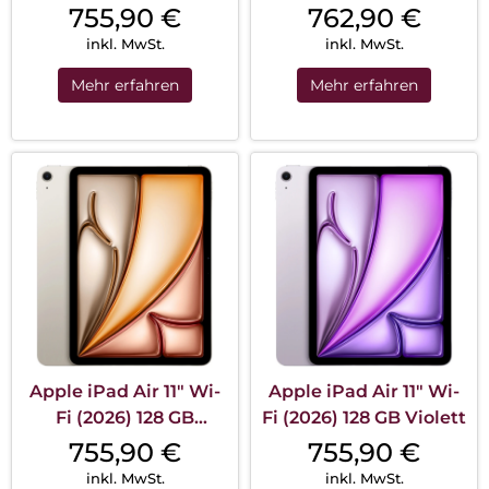
Pink
Silber
755,90
€
762,90
€
inkl. MwSt.
inkl. MwSt.
Mehr erfahren
Mehr erfahren
Apple iPad Air 11″ Wi-
Apple iPad Air 11″ Wi-
Fi (2026) 128 GB
Fi (2026) 128 GB Violett
Polarstern
755,90
€
755,90
€
inkl. MwSt.
inkl. MwSt.