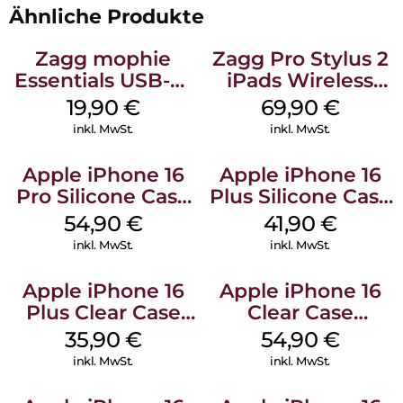
Ähnliche Produkte
Zagg mophie
Zagg Pro Stylus 2
Essentials USB-C-
iPads Wireless
20W Charger PD
Charging Grau
19,90
€
69,90
€
Weiß
inkl. MwSt.
inkl. MwSt.
Apple iPhone 16
Apple iPhone 16
Pro Silicone Case
Plus Silicone Case
MagSafe Black
MagSafe Stone
54,90
€
41,90
€
Gray
inkl. MwSt.
inkl. MwSt.
Apple iPhone 16
Apple iPhone 16
Plus Clear Case
Clear Case
MagSafe
MagSafe
35,90
€
54,90
€
Transparent
Transparent
inkl. MwSt.
inkl. MwSt.