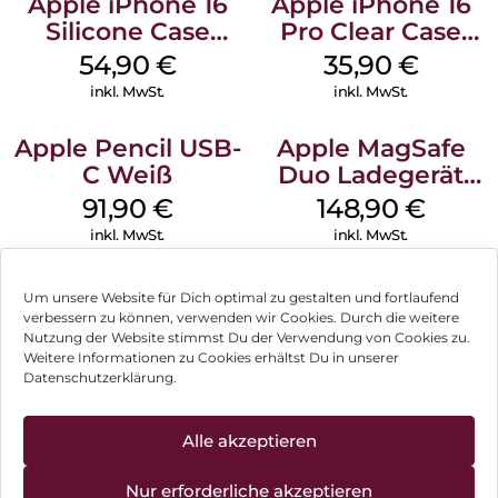
Apple iPhone 16
Apple iPhone 16
Silicone Case
Pro Clear Case
MagSafe Lake
MagSafe
54,90
€
35,90
€
Green
Transparent
inkl. MwSt.
inkl. MwSt.
Apple Pencil USB-
Apple MagSafe
C Weiß
Duo Ladegerät
Weiß
91,90
€
148,90
€
inkl. MwSt.
inkl. MwSt.
Um unsere Website für Dich optimal zu gestalten und fortlaufend
verbessern zu können, verwenden wir Cookies. Durch die weitere
Nutzung der Website stimmst Du der Verwendung von Cookies zu.
Impressum
Weitere Informationen zu Cookies erhältst Du in unserer
Datenschutzerklärung.
AGB
Datenschutz
Alle akzeptieren
Vertrag widerrufen
Nur erforderliche akzeptieren