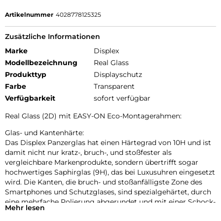
Artikelnummer
4028778125325
Zusätzliche Informationen
Marke
Displex
Modellbezeichnung
Real Glass
Produkttyp
Displayschutz
Farbe
Transparent
Verfügbarkeit
sofort verfügbar
Real Glass (2D) mit EASY-ON Eco-Montagerahmen:
Glas- und Kantenhärte:
Das Displex Panzerglas hat einen Härtegrad von 10H und ist
damit nicht nur kratz-, bruch-, und stoßfester als
vergleichbare Markenprodukte, sondern übertrifft sogar
hochwertiges Saphirglas (9H), das bei Luxusuhren eingesetzt
wird. Die Kanten, die bruch- und stoßanfälligste Zone des
Smartphones und Schutzglases, sind spezialgehärtet, durch
eine mehrfache Polierung abgerundet und mit einer Schock-
Mehr lesen
absorbierenden Kante (bei Full Cover Schutzgläsern)