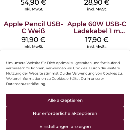
MagSafe
MagSafe Black
54,90
€
28,90
€
Transparent
inkl. MwSt.
inkl. MwSt.
Apple Pencil USB-
Apple 60W USB-C
C Weiß
Ladekabel 1 m
Weiß
91,90
€
17,90
€
inkl. MwSt.
inkl. MwSt.
Um unsere Website für Dich optimal zu gestalten und fortlaufend
verbessern zu können, verwenden wir Cookies. Durch die weitere
Nutzung der Website stimmst Du der Verwendung von Cookies zu.
Impressum
Weitere Informationen zu Cookies erhältst Du in unserer
Datenschutzerklärung.
AGB
Datenschutz
Alle akzeptieren
Vertrag widerrufen
Nur erforderliche akzeptieren
Hinweis zur Batterieentsorgung
Einstellungen anzeigen