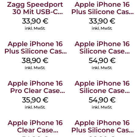
Zagg Speedport
Apple iPhone 16
30 Mit USB-C
Plus Silicone Case
Kabel Weiß
MagSafe Lake
33,90
€
33,90
€
Green
inkl. MwSt.
inkl. MwSt.
Apple iPhone 16
Apple iPhone 16
Plus Silicone Case
Silicone Case
MagSafe Denim
MagSafe Lake
38,90
€
54,90
€
Green
inkl. MwSt.
inkl. MwSt.
Apple iPhone 16
Apple iPhone 16
Pro Clear Case
Silicone Case
MagSafe
MagSafe Black
35,90
€
54,90
€
Transparent
inkl. MwSt.
inkl. MwSt.
Apple iPhone 16
Apple iPhone 16
Clear Case
Plus Silicone Case