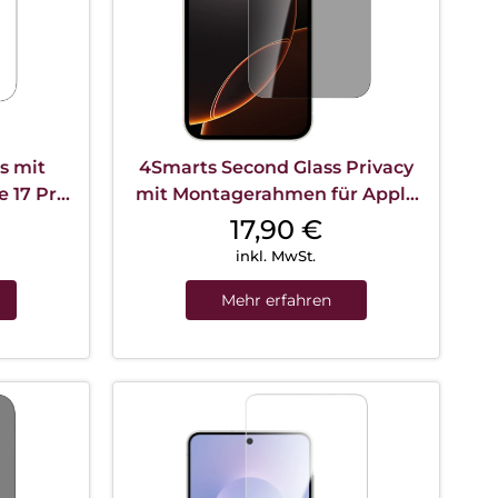
s mit
4Smarts Second Glass Privacy
 17 Pro
mit Montagerahmen für Apple
t
iPhone 17e/16e Transparent
17,90
€
inkl. MwSt.
Mehr erfahren