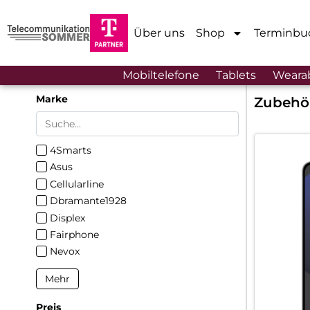
Über uns
Shop
Terminbu
Mobiltelefone
Tablets
Weara
Marke
Zubehö
4Smarts
Asus
Cellularline
Dbramante1928
Displex
Fairphone
Nevox
Mehr
Preis