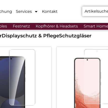
chung
Services
Kontakt
bles
Festnetz
Kopfhörer & Headsets
Smart Hom
r
Displayschutz & Pflege
Schutzgläser