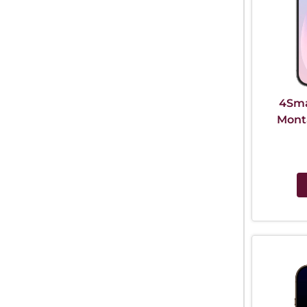
4Sma
Mont
iP