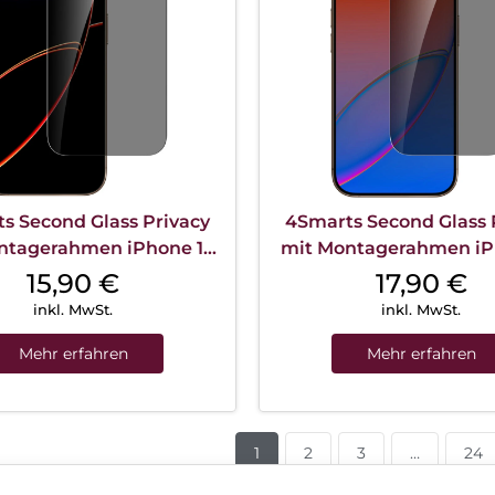
s Second Glass Privacy
4Smarts Second Glass 
ntagerahmen iPhone 17
mit Montagerahmen iP
Pro Transparent
Transparent
15,90
€
17,90
€
inkl. MwSt.
inkl. MwSt.
Mehr erfahren
Mehr erfahren
1
2
3
…
24