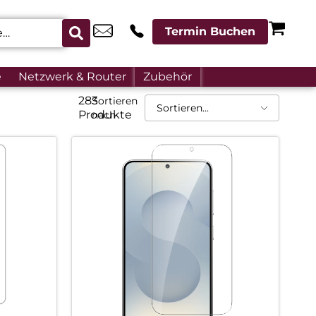
Termin Buchen
e
Netzwerk & Router
Zubehör
283
Sortieren
Produkte
nach