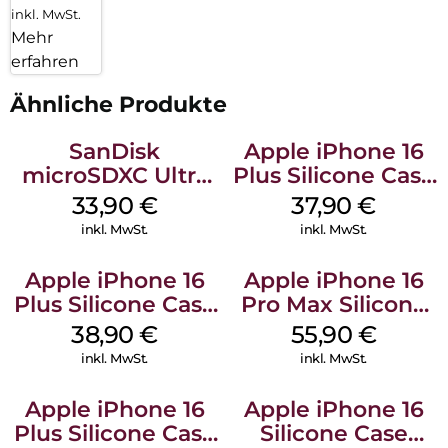
inkl. MwSt.
Mehr
erfahren
Ähnliche Produkte
SanDisk
Apple iPhone 16
microSDXC Ultra
Plus Silicone Case
128 GB + Adapter
MagSafe Lake
33,90
€
37,90
€
Mobile
Green
inkl. MwSt.
inkl. MwSt.
Apple iPhone 16
Apple iPhone 16
Plus Silicone Case
Pro Max Silicone
MagSafe Denim
Case MagSafe
38,90
€
55,90
€
Stone Gray
inkl. MwSt.
inkl. MwSt.
Apple iPhone 16
Apple iPhone 16
Plus Silicone Case
Silicone Case