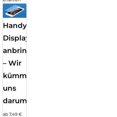
Handy
Displayfolie
anbringen
– Wir
kümmern
uns
darum!
ab 7,49 €