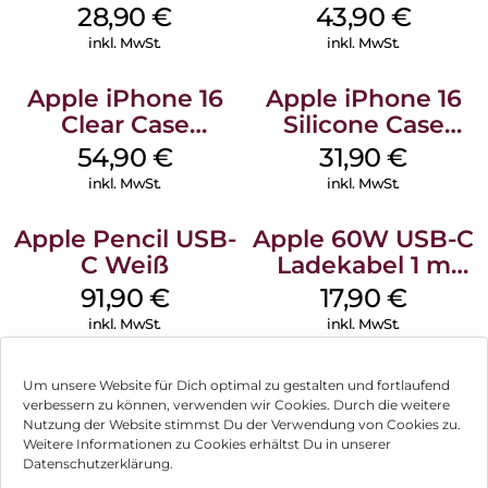
MagSafe Black
MagSafe Plum
28,90
€
43,90
€
inkl. MwSt.
inkl. MwSt.
Apple iPhone 16
Apple iPhone 16
Clear Case
Silicone Case
MagSafe
MagSafe Fuchsia
54,90
€
31,90
€
Transparent
inkl. MwSt.
inkl. MwSt.
Apple Pencil USB-
Apple 60W USB-C
C Weiß
Ladekabel 1 m
Weiß
91,90
€
17,90
€
inkl. MwSt.
inkl. MwSt.
Um unsere Website für Dich optimal zu gestalten und fortlaufend
verbessern zu können, verwenden wir Cookies. Durch die weitere
Nutzung der Website stimmst Du der Verwendung von Cookies zu.
Impressum
Weitere Informationen zu Cookies erhältst Du in unserer
Datenschutzerklärung.
AGB