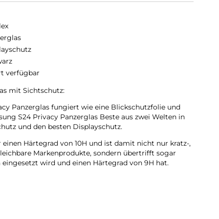
lex
erglas
layschutz
arz
rt verfügbar
s mit Sichtschutz:
y Panzerglas fungiert wie eine Blickschutzfolie und
sung S24 Privacy Panzerglas Beste aus zwei Welten in
kschutz und den besten Displayschutz.
 einen Härtegrad von 10H und ist damit nicht nur kratz-,
gleichbare Markenprodukte, sondern übertrifft sogar
n eingesetzt wird und einen Härtegrad von 9H hat.
hochwirksamer 2-Wege Blickschutz:
erglas bleit seinem Namen treu. Dank speziellem
schutzfilter integriert ist, wird das Display-Licht nur aus
 durchgelassen. Somit erscheint der Bildschirm aus