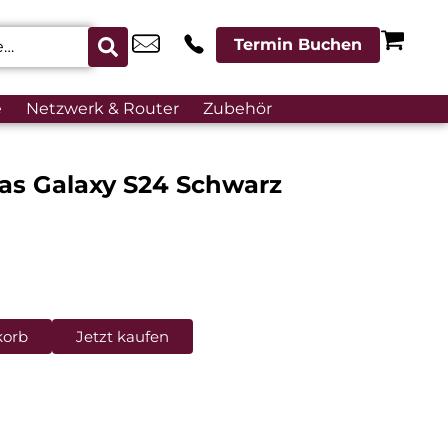
Termin Buchen
e
Netzwerk & Router
Zubehör
las Galaxy S24 Schwarz
korb
Jetzt kaufen