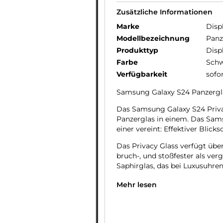
Zusätzliche Informationen
Marke
Disp
Modellbezeichnung
Panz
Produkttyp
Disp
Farbe
Schw
Verfügbarkeit
sofo
Samsung Galaxy S24 Panzergla
Das Samsung Galaxy S24 Privac
Panzerglas in einem. Das Sam
einer vereint: Effektiver Blic
Das Privacy Glass verfügt über
bruch-, und stoßfester als ver
Saphirglas, das bei Luxusuhre
Handy-Blickschutzfilter und 
Mehr lesen
Das Samsung S24 Privacy Panz
Privacy-Filter, der in den Blick
einem bestimmten Blickwinkel