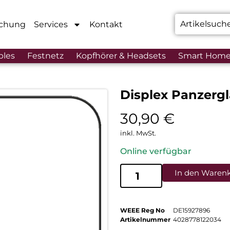
chung
Services
Kontakt
bles
Festnetz
Kopfhörer & Headsets
Smart Hom
Displex Panzerg
30,90
€
inkl. MwSt.
Online verfügbar
In den Waren
WEEE Reg No
DE15927896
Artikelnummer
4028778122034