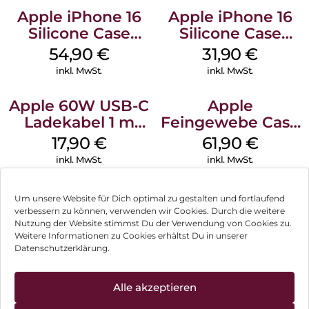
Apple iPhone 16
Apple iPhone 16
Silicone Case
Silicone Case
MagSafe Lake
MagSafe Fuchsia
54,90
€
31,90
€
Green
inkl. MwSt.
inkl. MwSt.
Apple 60W USB-C
Apple
Ladekabel 1 m
Feingewebe Case
Weiß
iPhone 15 Pro
17,90
€
61,90
€
MagSafe Schwarz
inkl. MwSt.
inkl. MwSt.
Um unsere Website für Dich optimal zu gestalten und fortlaufend
verbessern zu können, verwenden wir Cookies. Durch die weitere
Nutzung der Website stimmst Du der Verwendung von Cookies zu.
Impressum
Weitere Informationen zu Cookies erhältst Du in unserer
Datenschutzerklärung.
AGB
Datenschutz
Alle akzeptieren