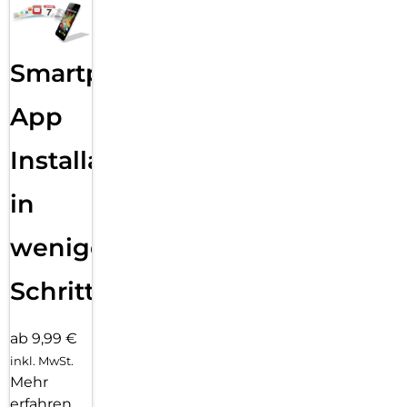
Smartphone
App
Installation
in
wenigen
Schritten
ab 9,99 €
inkl. MwSt.
Mehr
erfahren