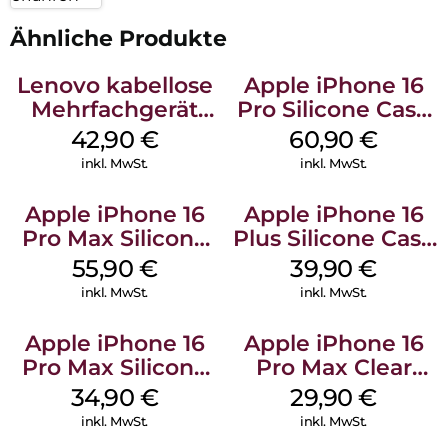
Ähnliche Produkte
Lenovo kabellose
Apple iPhone 16
Mehrfachgerät
Pro Silicone Case
Luna Grey
MagSafe Stone
42,90
€
60,90
€
Gray
inkl. MwSt.
inkl. MwSt.
Apple iPhone 16
Apple iPhone 16
Pro Max Silicone
Plus Silicone Case
Case MagSafe
MagSafe Plum
55,90
€
39,90
€
Stone Gray
inkl. MwSt.
inkl. MwSt.
Apple iPhone 16
Apple iPhone 16
Pro Max Silicone
Pro Max Clear
Case MagSafe
Case MagSafe
34,90
€
29,90
€
Denim
Transparent
inkl. MwSt.
inkl. MwSt.