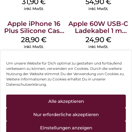
31,90
€
54,90
€
Transparent
inkl. MwSt.
inkl. MwSt.
Apple iPhone 16
Apple 60W USB-C
Plus Silicone Case
Ladekabel 1 m
MagSafe Black
Weiß
28,90
€
24,90
€
inkl. MwSt.
inkl. MwSt.
Um unsere Website für Dich optimal zu gestalten und fortlaufend
verbessern zu können, verwenden wir Cookies. Durch die weitere
Nutzung der Website stimmst Du der Verwendung von Cookies zu.
Impressum
Weitere Informationen zu Cookies erhältst Du in unserer
Datenschutzerklärung.
AGB
Datenschutz
Alle akzeptieren
Vertrag widerrufen
Nur erforderliche akzeptieren
Hinweis zur Batterieentsorgung
Einstellungen anzeigen