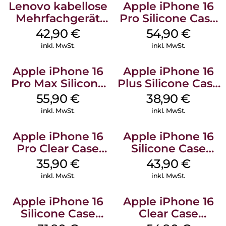
Lenovo kabellose
Apple iPhone 16
Mehrfachgerät
Pro Silicone Case
Luna Grey
MagSafe Black
42,90
€
54,90
€
inkl. MwSt.
inkl. MwSt.
Apple iPhone 16
Apple iPhone 16
Pro Max Silicone
Plus Silicone Case
Case MagSafe
MagSafe Denim
55,90
€
38,90
€
Stone Gray
inkl. MwSt.
inkl. MwSt.
Apple iPhone 16
Apple iPhone 16
Pro Clear Case
Silicone Case
MagSafe
MagSafe Plum
35,90
€
43,90
€
Transparent
inkl. MwSt.
inkl. MwSt.
Apple iPhone 16
Apple iPhone 16
Silicone Case
Clear Case
MagSafe Fuchsia
MagSafe