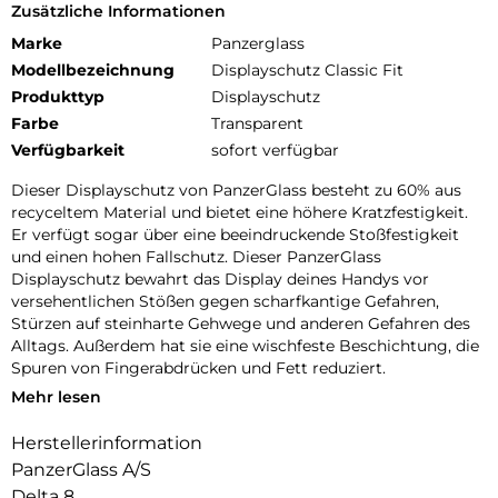
Zusätzliche Informationen
Marke
Panzerglass
Modellbezeichnung
Displayschutz Classic Fit
Produkttyp
Displayschutz
Farbe
Transparent
Verfügbarkeit
sofort verfügbar
Dieser Displayschutz von PanzerGlass besteht zu 60% aus
recyceltem Material und bietet eine höhere Kratzfestigkeit.
Er verfügt sogar über eine beeindruckende Stoßfestigkeit
und einen hohen Fallschutz. Dieser PanzerGlass
Displayschutz bewahrt das Display deines Handys vor
versehentlichen Stößen gegen scharfkantige Gefahren,
Stürzen auf steinharte Gehwege und anderen Gefahren des
Alltags. Außerdem hat sie eine wischfeste Beschichtung, die
Spuren von Fingerabdrücken und Fett reduziert.
Mehr lesen
Der Displayschutz verlängert die Lebensdauer deines
Handys, damit du es eines Tages an jemanden weitergeben
Herstellerinformation
kannst, der es genauso liebt wie du. Dies ist eine Möglichkeit,
PanzerGlass A/S
auf eine nachhaltigere Zukunft hinzuarbeiten. Eine andere ist,
weniger Verpackung zu verwenden: Bei diesem
Delta 8