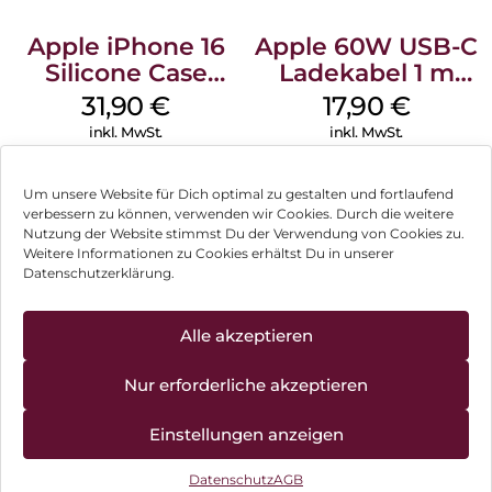
Apple iPhone 16
Apple 60W USB-C
Silicone Case
Ladekabel 1 m
MagSafe Fuchsia
Weiß
31,90
€
17,90
€
inkl. MwSt.
inkl. MwSt.
Um unsere Website für Dich optimal zu gestalten und fortlaufend
verbessern zu können, verwenden wir Cookies. Durch die weitere
Nutzung der Website stimmst Du der Verwendung von Cookies zu.
Impressum
Weitere Informationen zu Cookies erhältst Du in unserer
Datenschutzerklärung.
AGB
Datenschutz
Alle akzeptieren
Vertrag widerrufen
Nur erforderliche akzeptieren
Hinweis zur Batterieentsorgung
Einstellungen anzeigen
Newsletter
Datenschutz
AGB
©
2026
, Brodos AG – All Rights Reserved.