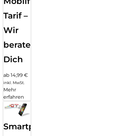
Mobilfunk
Gemessen durch den Vergleich der Masse der
Papierverpackung von 2023 mit der Masse der
Tarif –
Papierverpackung von 2022. Messungen wurden von einem
Drittanbieterlabor durchgeführt (CPRTC, Bericht Nr.
ZSA20231301-0016).
Wir
beraten
Dich
ab 14,99 €
inkl. MwSt.
Mehr
erfahren
Smartphone