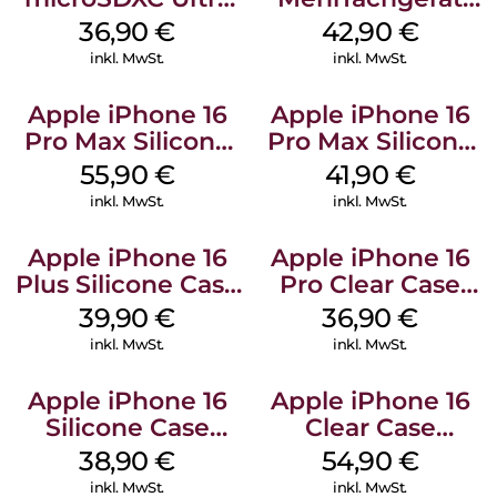
128 GB + Adapter
Luna Grey
36,90
€
42,90
€
Mobile
inkl. MwSt.
inkl. MwSt.
Apple iPhone 16
Apple iPhone 16
Pro Max Silicone
Pro Max Silicone
Case MagSafe
Case MagSafe
55,90
€
41,90
€
Stone Gray
Ultramarine
inkl. MwSt.
inkl. MwSt.
Apple iPhone 16
Apple iPhone 16
Plus Silicone Case
Pro Clear Case
MagSafe Plum
MagSafe
39,90
€
36,90
€
Transparent
inkl. MwSt.
inkl. MwSt.
Apple iPhone 16
Apple iPhone 16
Silicone Case
Clear Case
MagSafe
MagSafe
38,90
€
54,90
€
Ultramarine
Transparent
inkl. MwSt.
inkl. MwSt.