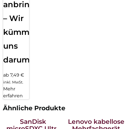
anbringen
– Wir
kümmern
uns
darum!
ab 7,49 €
inkl. MwSt.
Mehr
erfahren
Ähnliche Produkte
SanDisk
Lenovo kabellose
microSDXC Ultra
Mehrfachgerät