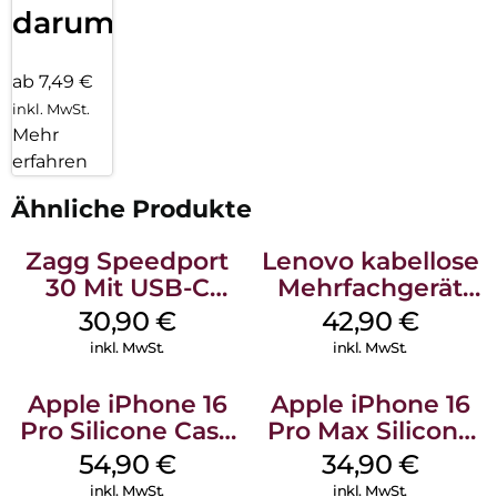
darum!
ab 7,49 €
inkl. MwSt.
Mehr
erfahren
Ähnliche Produkte
Zagg Speedport
Lenovo kabellose
30 Mit USB-C
Mehrfachgerät
Kabel Weiß
Luna Grey
30,90
€
42,90
€
inkl. MwSt.
inkl. MwSt.
Apple iPhone 16
Apple iPhone 16
Pro Silicone Case
Pro Max Silicone
MagSafe Black
Case MagSafe
54,90
€
34,90
€
Denim
inkl. MwSt.
inkl. MwSt.