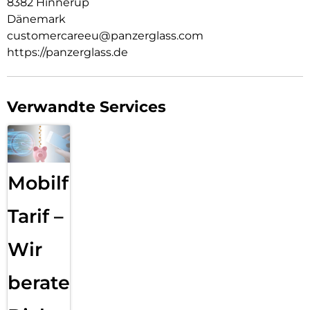
8382 Hinnerup
Dänemark
customercareeu@panzerglass.com
https://panzerglass.de
Verwandte Services
Mobilfunk
Tarif –
Wir
beraten