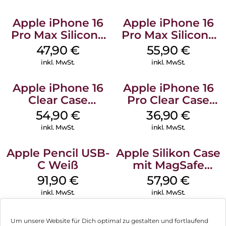
Apple iPhone 16
Apple iPhone 16
Pro Max Silicone
Pro Max Silicone
Case MagSafe
Case MagSafe
47,90
€
55,90
€
Black
Stone Gray
inkl. MwSt.
inkl. MwSt.
Apple iPhone 16
Apple iPhone 16
Clear Case
Pro Clear Case
MagSafe
MagSafe
54,90
€
36,90
€
Transparent
Transparent
inkl. MwSt.
inkl. MwSt.
Apple Pencil USB-
Apple Silikon Case
C Weiß
mit MagSafe
iPhone 14 Pro
91,90
€
57,90
€
(PRODUCT)RED
inkl. MwSt.
inkl. MwSt.
Um unsere Website für Dich optimal zu gestalten und fortlaufend