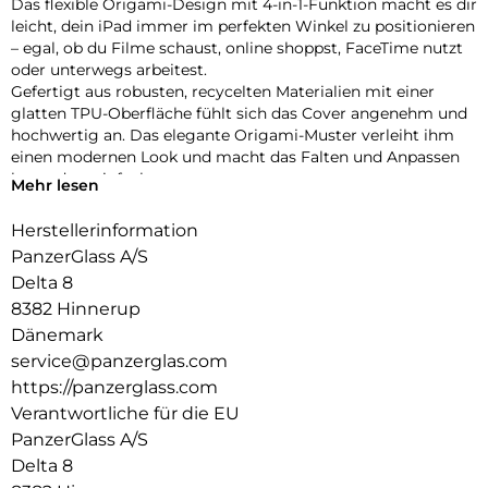
Das flexible Origami-Design mit 4-in-1-Funktion macht es dir
leicht, dein iPad immer im perfekten Winkel zu positionieren
– egal, ob du Filme schaust, online shoppst, FaceTime nutzt
oder unterwegs arbeitest.
Gefertigt aus robusten, recycelten Materialien mit einer
glatten TPU-Oberfläche fühlt sich das Cover angenehm und
hochwertig an. Das elegante Origami-Muster verleiht ihm
einen modernen Look und macht das Falten und Anpassen
besonders einfach.
Mehr lesen
Dein iPad ist rundum geschützt – vorne und hinten – mit
verstärkten Ecken, die den täglichen Stößen und
Herstellerinformation
Erschütterungen standhalten. Dank der integrierten
PanzerGlass A/S
Halterung für deinen Apple Pencil hast du ihn immer
Delta 8
griffbereit.
8382 Hinnerup
Bist du bereit, dein iPad auf das nächste Level zu bringen?
Die iPad Essential Hülle vereint Stil, Vielseitigkeit und Schutz
Dänemark
in einem cleveren Design – gemacht, um mit dir Schritt zu
service@panzerglas.com
halten, egal wohin dich der Tag führt.
https://panzerglass.com
Verantwortliche für die EU
PanzerGlass A/S
Delta 8