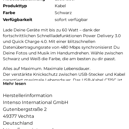
Produkttyp
Kabel
Farbe
Schwarz
Verfügbarkeit
sofort verfügbar
Lade Deine Geräte mit bis zu 60 Watt – dank der
fortschrittlichen Schnellladefunktionen Power Delivery 3.0
und Quick Charge 4.0. Mit einer blitzschnellen
Datenübertragungsrate von 480 Mbps synchronisierst Du
Deine Fotos und Musik im Handumdrehen. Wähle zwischen
Schwarz und Weiß die Farbe, die am besten zu dir passt.
Alles auf Maximum. Maximale Lebensdauer.
Der verstärkte Knickschutz zwischen USB-Stecker und Kabel
garantiert maximale Lebensdauer. Das USB-Kabel C315C ist
Mehr lesen
mehr als leistungsstark: hochwertige Materialien, der
geflochtene Nylonmantel sowie die eleganten
Herstellerinformation
Aluminiumstecker verleihen diesem Kabel nicht nur
Intenso International GmbH
kompromisslose Stabilität, sondern auch stilvolle Optik.
Gutenbergstraße 2
49377 Vechta
Deutschland