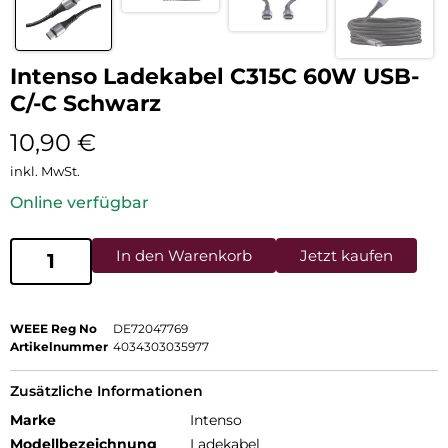
Intenso Ladekabel C315C 60W USB-
C/-C Schwarz
10,90
€
inkl. MwSt.
Online verfügbar
In den Warenkorb
Jetzt kaufen
WEEE Reg No
DE72047769
Artikelnummer
4034303035977
Zusätzliche Informationen
Marke
Intenso
Modellbezeichnung
Ladekabel