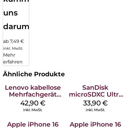
uns
darum!
ab 7,49 €
inkl. MwSt.
Mehr
erfahren
Ähnliche Produkte
Lenovo kabellose
SanDisk
Mehrfachgerät
microSDXC Ultra
Luna Grey
128 GB + Adapter
42,90
€
33,90
€
Mobile
inkl. MwSt.
inkl. MwSt.
Apple iPhone 16
Apple iPhone 16