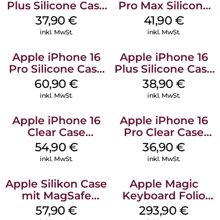
Plus Silicone Case
Pro Max Silicone
MagSafe Lake
Case MagSafe
37,90
€
41,90
€
Green
Ultramarine
inkl. MwSt.
inkl. MwSt.
Apple iPhone 16
Apple iPhone 16
Pro Silicone Case
Plus Silicone Case
MagSafe Stone
MagSafe Denim
60,90
€
38,90
€
Gray
inkl. MwSt.
inkl. MwSt.
Apple iPhone 16
Apple iPhone 16
Clear Case
Pro Clear Case
MagSafe
MagSafe
54,90
€
36,90
€
Transparent
Transparent
inkl. MwSt.
inkl. MwSt.
Apple Silikon Case
Apple Magic
mit MagSafe
Keyboard Folio
iPhone 14 Pro
iPad 10.9″ (10.Gen.)
57,90
€
293,90
€
(PRODUCT)RED
Weiß