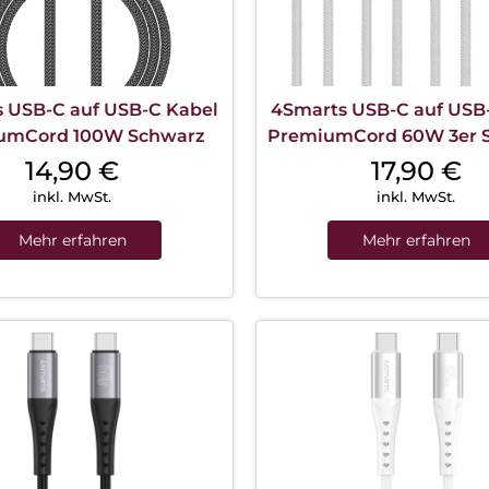
 USB-C auf USB-C Kabel
4Smarts USB-C auf USB
umCord 100W Schwarz
PremiumCord 60W 3er S
+ 1,5 m + 3 m Weiß / S
14,90
€
17,90
€
inkl. MwSt.
inkl. MwSt.
Mehr erfahren
Mehr erfahren