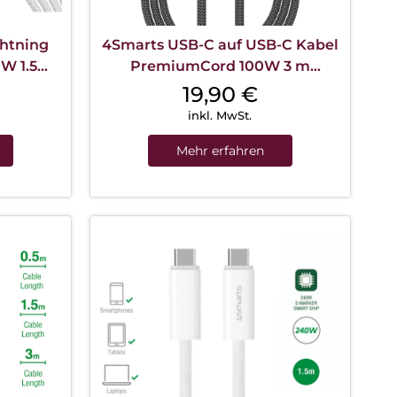
ghtning
4Smarts USB-C auf USB-C Kabel
0W 1.5m
PremiumCord 100W 3 m
Schwarz
19,90
€
inkl. MwSt.
Mehr erfahren