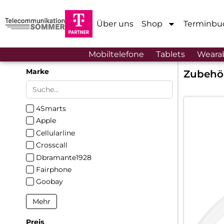
Über uns
Shop
Terminbu
Mobiltelefone
Tablets
Weara
Marke
Zubehö
4Smarts
Apple
Cellularline
Crosscall
Dbramante1928
Fairphone
Goobay
Mehr
Preis