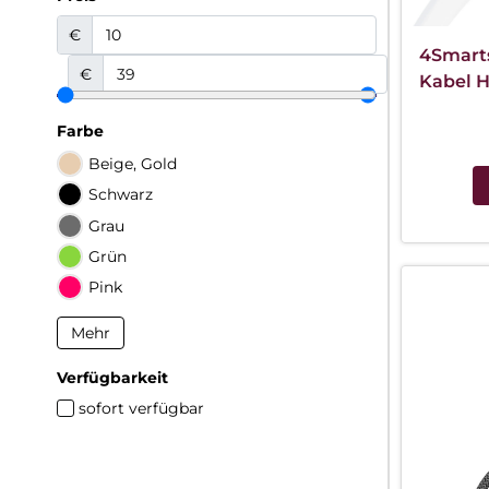
€
4Smarts
€
Kabel H
Farbe
Beige, Gold
Schwarz
Grau
Grün
Pink
Mehr
Verfügbarkeit
sofort verfügbar