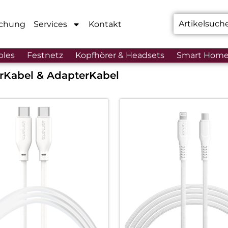
chung
Services
Kontakt
bles
Festnetz
Kopfhörer & Headsets
Smart Hom
r
Kabel & Adapter
Kabel