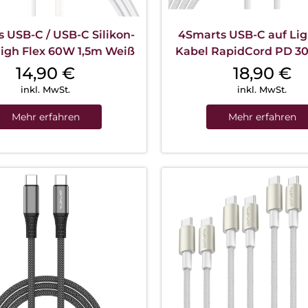
 USB-C / USB-C Silikon-
4Smarts USB-C auf Li
igh Flex 60W 1,5m Weiß
Kabel RapidCord PD 3
Weiß
14,90
€
18,90
€
inkl. MwSt.
inkl. MwSt.
Mehr erfahren
Mehr erfahren