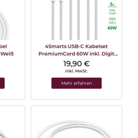
bel
4Smarts USB-C Kabelset
 Weiß
PremiumCord 60W inkl. Digit
Adapter u. Koppler Weiß
19,90
€
inkl. MwSt.
Mehr erfahren