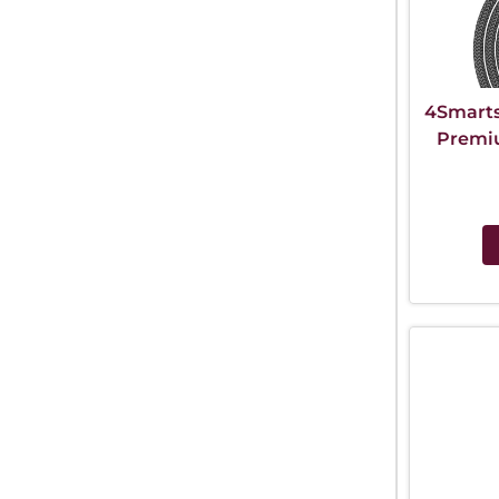
4Smarts
Premi