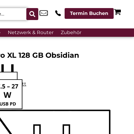
Termin Buchen
e
Netzwerk & Router
Zubehör
ro XL 128 GB Obsidian
datenblatt