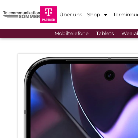
Über uns
Shop
Terminbu
Mobiltelefone
Tablets
Weara