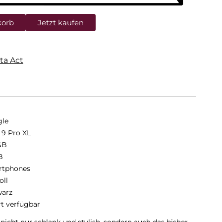
korb
Jetzt kaufen
ta Act
le
l 9 Pro XL
GB
B
rtphones
oll
arz
rt verfügbar
 nicht nur schlank und stylish, sondern auch das bisher