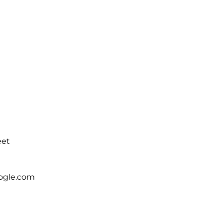
eet
ogle.com