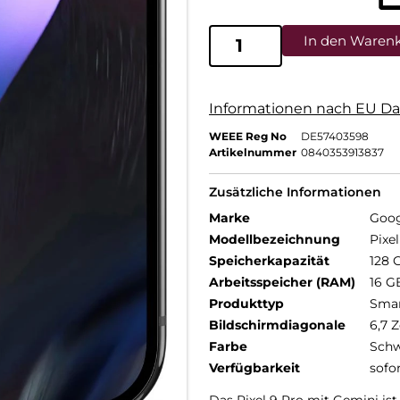
In den Waren
Informationen nach EU Da
WEEE Reg No
DE57403598
Artikelnummer
0840353913837
Zusätzliche Informationen
Marke
Goog
Modellbezeichnung
Pixe
Speicherkapazität
128 
Arbeitsspeicher (RAM)
16 G
Produkttyp
Sma
Bildschirmdiagonale
6,7 Z
Farbe
Schw
Verfügbarkeit
sofo
Das Pixel 9 Pro mit Gemini ist