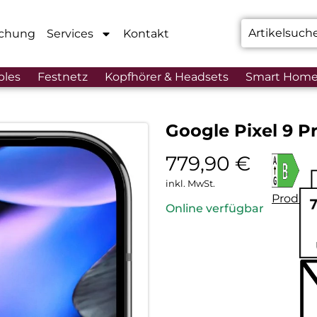
chung
Services
Kontakt
bles
Festnetz
Kopfhörer & Headsets
Smart Hom
Google Pixel 9 P
779,90
€
inkl. MwSt.
Produkt
Online verfügbar