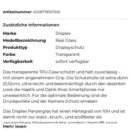
Artikelnummer
4028778127305
Zusätzliche Informationen
Marke
Displex
Modellbezeichnung
Real Glass
Produkttyp
Displayschutz
Farbe
Transparent
Verfügbarkeit
sofort verfügbar
Das transparente TPU-Case schützt und hält zuverlässig –
mit einem angenehmem Grip. Die Schutzhülle ist extra-dünn
(0,12cm), ultra-leicht und beeinträchtigt durch den dezenten
Look die Haptik und Optik Ihres Smartphones nur
unwesentlich. Für die optimale Bedienung sind die
Druckpunkte und der Kamera-Schutz erhaben.
Das Displex Panzerglas hat einen Härtegrad von 10H und ist
damit nicht nur kratz-, bruch-, und stoßfester als
vergleichbare Markenprodukte, sondern übertrifft sogar
Mehr lesen
hochwertiges Saphirglas (9H), das bei Luxusuhren eingesetzt