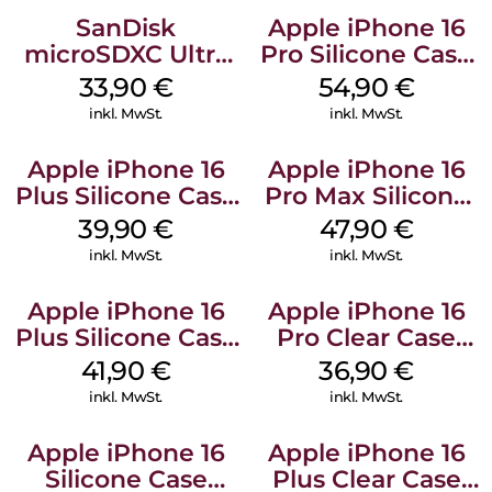
SanDisk
Apple iPhone 16
microSDXC Ultra
Pro Silicone Case
128 GB + Adapter
MagSafe Black
33,90
€
54,90
€
Mobile
inkl. MwSt.
inkl. MwSt.
Apple iPhone 16
Apple iPhone 16
Plus Silicone Case
Pro Max Silicone
MagSafe Plum
Case MagSafe
39,90
€
47,90
€
Black
inkl. MwSt.
inkl. MwSt.
Apple iPhone 16
Apple iPhone 16
Plus Silicone Case
Pro Clear Case
MagSafe Stone
MagSafe
41,90
€
36,90
€
Gray
Transparent
inkl. MwSt.
inkl. MwSt.
Apple iPhone 16
Apple iPhone 16
Silicone Case
Plus Clear Case