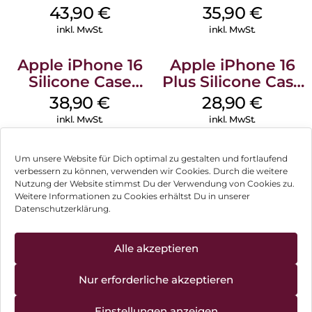
MagSafe Plum
MagSafe
43,90
€
35,90
€
Transparent
inkl. MwSt.
inkl. MwSt.
Apple iPhone 16
Apple iPhone 16
Silicone Case
Plus Silicone Case
MagSafe
MagSafe Black
38,90
€
28,90
€
Ultramarine
inkl. MwSt.
inkl. MwSt.
Um unsere Website für Dich optimal zu gestalten und fortlaufend
verbessern zu können, verwenden wir Cookies. Durch die weitere
Nutzung der Website stimmst Du der Verwendung von Cookies zu.
Impressum
Weitere Informationen zu Cookies erhältst Du in unserer
Datenschutzerklärung.
AGB
Datenschutz
Alle akzeptieren
Können wir Dir behilflich sein?
Vertrag widerrufen
Nur erforderliche akzeptieren
Hinweis zur Batterieentsorgung
Einstellungen anzeigen