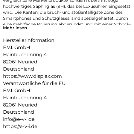
vergleichbare Markenprodukte, sondern übertrifft sogar
hochwertiges Saphirglas (9H), das bei Luxusuhren eingesetzt
wird. Die Kanten, die bruch- und stoßanfälligste Zone des
Smartphones und Schutzglases, sind spezialgehärtet, durch
eine mehrfache Polierung abgerundet und mit einer Schock-
Mehr lesen
absorbierenden Kante (bei Full Cover Schutzgläsern)
veredelt. Durch dieses aufwendige Produktionsverfahren
Herstellerinformation
wird das Schutzglas extrem widerstandsfähig gegen
E.V.I. GmbH
Schläge, Stöße und Bruch und ist zugleich besonders
angenehm bei der Nutzung.
Hainbuchenring 4
82061 Neuried
Hüllenfreundlich
Deutschland
Unser Displex Schutzglas wird bis auf 5/100 mm genau auf
https://www.displex.com
die Smartphone Konturen gefertigt und passt somit perfekt
auf Ihr Smartphone. Außerdem ist die Schutzfolie ultradünn.
Verantwortliche für die EU
Somit lassen sich alle handelsüblichen Schutzhüllen & Cases
E.V.I. GmbH
mit der Panzerglasfolie benutzen. Durch einen kombinierten
Hainbuchenring 4
Schutz aus Displex Tempered Glass und Ihrer Lieblingshülle
82061 Neuried
wird Ihr Smartphone rundum optimal geschützt.
Deutschland
Anti Fingerprint
info@e-v-i.de
Die oberste Schicht unserer 4-Layer Technology besteht aus
https://e-v-i.de
einem High-Tech Plasma Coating. Die hydro- und oleophobe