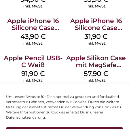
Denim
Transparent
inkl. MwSt.
inkl. MwSt.
Apple iPhone 16
Apple iPhone 16
Silicone Case
Silicone Case
MagSafe Plum
MagSafe Fuchsia
43,90
€
31,90
€
inkl. MwSt.
inkl. MwSt.
Apple Pencil USB-
Apple Silikon Case
C Weiß
mit MagSafe
iPhone 14 Pro
91,90
€
57,90
€
(PRODUCT)RED
inkl. MwSt.
inkl. MwSt.
Um unsere Website für Dich optimal zu gestalten und fortlaufend
verbessern zu können, verwenden wir Cookies. Durch die weitere
Nutzung der Website stimmst Du der Verwendung von Cookies zu.
Impressum
Weitere Informationen zu Cookies erhältst Du in unserer
Datenschutzerklärung.
AGB