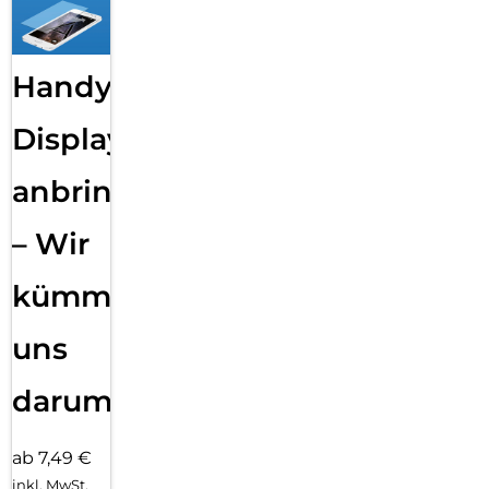
Handy
Displayfolie
anbringen
– Wir
kümmern
uns
darum!
ab 7,49 €
inkl. MwSt.