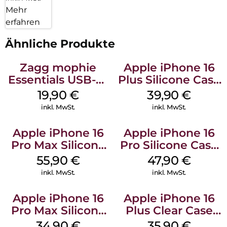
Mehr
erfahren
Ähnliche Produkte
Zagg mophie
Apple iPhone 16
Essentials USB-C-
Plus Silicone Case
20W Charger PD
MagSafe Plum
19,90
€
39,90
€
Weiß
inkl. MwSt.
inkl. MwSt.
Apple iPhone 16
Apple iPhone 16
Pro Max Silicone
Pro Silicone Case
Case MagSafe
MagSafe Denim
55,90
€
47,90
€
Stone Gray
inkl. MwSt.
inkl. MwSt.
Apple iPhone 16
Apple iPhone 16
Pro Max Silicone
Plus Clear Case
Case MagSafe
MagSafe
34,90
€
35,90
€