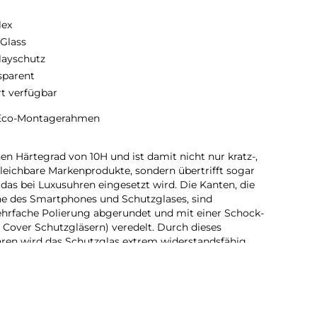
lex
 Glass
layschutz
sparent
rt verfügbar
 Eco-Montagerahmen
en Härtegrad von 10H und ist damit nicht nur kratz-,
gleichbare Markenprodukte, sondern übertrifft sogar
das bei Luxusuhren eingesetzt wird. Die Kanten, die
ne des Smartphones und Schutzglases, sind
ehrfache Polierung abgerundet und mit einer Schock-
 Cover Schutzgläsern) veredelt. Durch dieses
ren wird das Schutzglas extrem widerstandsfähig
ch und ist zugleich besonders angenehm bei der
d bis auf 5/100 mm genau auf die Smartphone Konturen