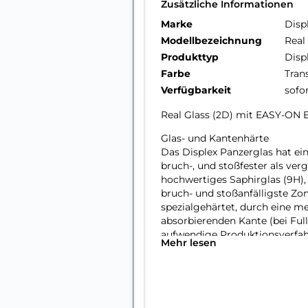
Zusätzliche Informationen
Marke
Disp
Modellbezeichnung
Real
Produkttyp
Disp
Farbe
Tran
Verfügbarkeit
sofo
Real Glass (2D) mit EASY-ON
Glas- und Kantenhärte
Das Displex Panzerglas hat ein
bruch-, und stoßfester als ver
hochwertiges Saphirglas (9H), 
bruch- und stoßanfälligste Zo
spezialgehärtet, durch eine m
absorbierenden Kante (bei Full
aufwendige Produktionsverfah
Mehr lesen
gegen Schläge, Stöße und Bru
Nutzung.
Hüllenfreundlich
Unser Displex Schutzglas wir