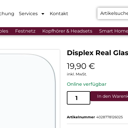
chung
Services
Kontakt
bles
Festnetz
Kopfhörer & Headsets
Smart Hom
Displex Real Gla
19,90
€
inkl. MwSt.
Online verfügbar
In den Waren
Artikelnummer
4028778126025