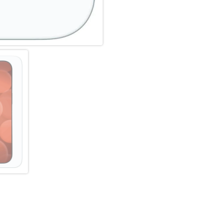
Hochleistungs-Silikon
Nach der Montage des Schutzgl
Haft-Eigenschaften und eine kl
zuverlässig hält, ist das Sili
Hersteller angepasst. Auch die 
Displayschutzfolie können Si
und Farbtreue genießen.
Einfaches, blasenfreies Aufbri
Mit dem EASY-ON Eco-Montag
gestaltet sich die Montage des
Ergebnis: kein schiefes Auflie
verdeckten Öffnungen für Laut
unter dem Schutzglas. Gut fü
aus recyclebarem Premium-Vo
dem Altpapier recycelt werden