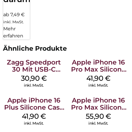
ab 7,49 €
inkl. MwSt.
Mehr
erfahren
Ähnliche Produkte
Zagg Speedport
Apple iPhone 16
30 Mit USB-C
Pro Max Silicone
Kabel Weiß
Case MagSafe
30,90
€
41,90
€
Ultramarine
inkl. MwSt.
inkl. MwSt.
Apple iPhone 16
Apple iPhone 16
Plus Silicone Case
Pro Max Silicone
MagSafe Stone
Case MagSafe
41,90
€
55,90
€
Gray
Stone Gray
inkl. MwSt.
inkl. MwSt.