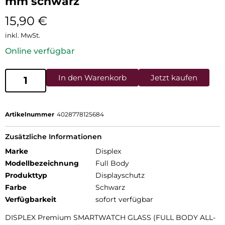
mm schwarz
15,90
€
inkl. MwSt.
Online verfügbar
In den Warenkorb
Jetzt kaufen
Artikelnummer
4028778125684
Zusätzliche Informationen
Marke
Displex
Modellbezeichnung
Full Body
Produkttyp
Displayschutz
Farbe
Schwarz
Verfügbarkeit
sofort verfügbar
DISPLEX Premium SMARTWATCH GLASS (FULL BODY ALL-