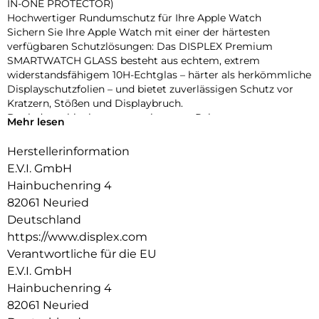
IN-ONE PROTECTOR)
Hochwertiger Rundumschutz für Ihre Apple Watch
Sichern Sie Ihre Apple Watch mit einer der härtesten
verfügbaren Schutzlösungen: Das DISPLEX Premium
SMARTWATCH GLASS besteht aus echtem, extrem
widerstandsfähigem 10H-Echtglas – härter als herkömmliche
Displayschutzfolien – und bietet zuverlässigen Schutz vor
Kratzern, Stößen und Displaybruch.
Dank des schlanken, matt-schwarzen Rahmens aus
Mehr lesen
stoßfestem Polycarbonat wird nicht nur das Display,
sondern das gesamte Gehäuse geschützt – ohne aufzutragen
Herstellerinformation
oder die Bedienung zu beeinträchtigen. Die integrierte
E.V.I. GmbH
umlaufende Dichtung sorgt für eine IP68-Zertifizierung, die
Hainbuchenring 4
die Uhr effektiv vor Wasser und Staub schützt – ideal für
82061 Neuried
sportliche Aktivitäten, Outdoor-Einsätze und den täglichen
Gebrauch.
Deutschland
Eine High-Tech-Anti-Fingerprint-Beschichtung reduziert
https://www.displex.com
Fingerabdrücke und erleichtert die Reinigung, während die
Verantwortliche für die EU
reaktionsschnelle Touch- und Button-Bedienung vollständig
E.V.I. GmbH
erhalten bleibt. Die Uhr lässt sich zudem komfortabel laden,
Hainbuchenring 4
ohne den Schutz entfernen zu müssen. Dank Snap-On-
Technologie ist die Montage ebenso einfach wie die
82061 Neuried
Entfernung – ganz ohne Werkzeug.