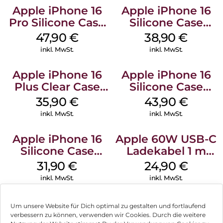
Apple iPhone 16
Apple iPhone 16
Pro Silicone Case
Silicone Case
MagSafe Denim
MagSafe
47,90
€
38,90
€
Ultramarine
inkl. MwSt.
inkl. MwSt.
Apple iPhone 16
Apple iPhone 16
Plus Clear Case
Silicone Case
MagSafe
MagSafe Plum
35,90
€
43,90
€
Transparent
inkl. MwSt.
inkl. MwSt.
Apple iPhone 16
Apple 60W USB-C
Silicone Case
Ladekabel 1 m
MagSafe Fuchsia
Weiß
31,90
€
24,90
€
inkl. MwSt.
inkl. MwSt.
Um unsere Website für Dich optimal zu gestalten und fortlaufend
verbessern zu können, verwenden wir Cookies. Durch die weitere