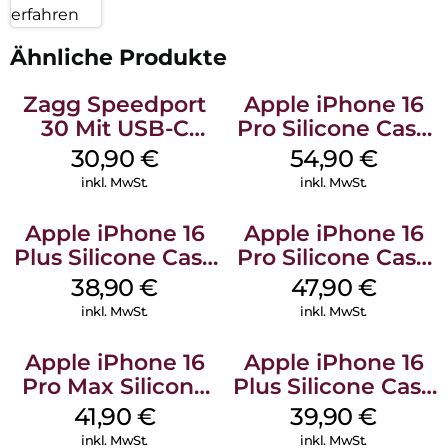
erfahren
Ähnliche Produkte
Zagg Speedport
Apple iPhone 16
30 Mit USB-C
Pro Silicone Case
Kabel Weiß
MagSafe Black
30,90
€
54,90
€
inkl. MwSt.
inkl. MwSt.
Apple iPhone 16
Apple iPhone 16
Plus Silicone Case
Pro Silicone Case
MagSafe Denim
MagSafe Denim
38,90
€
47,90
€
inkl. MwSt.
inkl. MwSt.
Apple iPhone 16
Apple iPhone 16
Pro Max Silicone
Plus Silicone Case
Case MagSafe
MagSafe Plum
41,90
€
39,90
€
Ultramarine
inkl. MwSt.
inkl. MwSt.