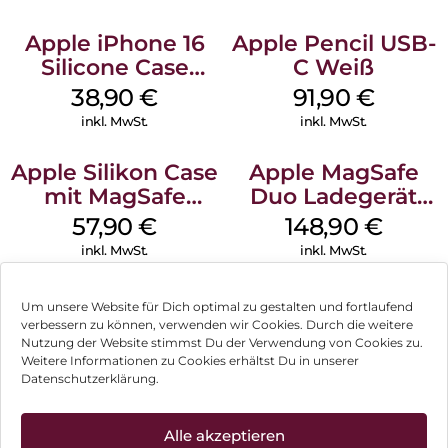
Apple iPhone 16
Apple Pencil USB-
Silicone Case
C Weiß
MagSafe
38,90
€
91,90
€
Ultramarine
inkl. MwSt.
inkl. MwSt.
Apple Silikon Case
Apple MagSafe
mit MagSafe
Duo Ladegerät
iPhone 14 Pro
Weiß
57,90
€
148,90
€
(PRODUCT)RED
inkl. MwSt.
inkl. MwSt.
Um unsere Website für Dich optimal zu gestalten und fortlaufend
verbessern zu können, verwenden wir Cookies. Durch die weitere
Nutzung der Website stimmst Du der Verwendung von Cookies zu.
Impressum
Weitere Informationen zu Cookies erhältst Du in unserer
Datenschutzerklärung.
AGB
Datenschutz
Alle akzeptieren