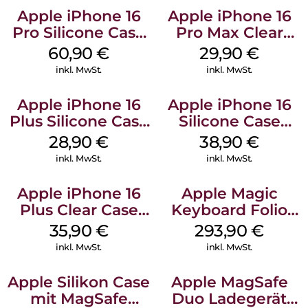
Apple iPhone 16
Apple iPhone 16
Pro Silicone Case
Pro Max Clear
MagSafe Stone
Case MagSafe
60,90
€
29,90
€
Gray
Transparent
inkl. MwSt.
inkl. MwSt.
Apple iPhone 16
Apple iPhone 16
Plus Silicone Case
Silicone Case
MagSafe Black
MagSafe
28,90
€
38,90
€
Ultramarine
inkl. MwSt.
inkl. MwSt.
Apple iPhone 16
Apple Magic
Plus Clear Case
Keyboard Folio
MagSafe
iPad 10.9″ (10.Gen.)
35,90
€
293,90
€
Transparent
Weiß
inkl. MwSt.
inkl. MwSt.
Apple Silikon Case
Apple MagSafe
mit MagSafe
Duo Ladegerät