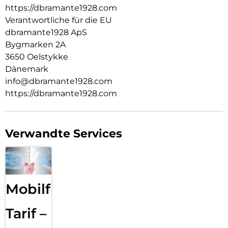
TADELLOSE UND PERFEKTE BILDSCHIRM BEDIENUNG:
https://dbramante1928.com
Die präzise Berührungsempfindlichkeit reagiert wie der
Verantwortliche für die EU
eigene Bildschirm Ihres Telefons. eco-shield ist mit nur 0,4
dbramante1928 ApS
mm sehr dünn.
Bygmarken 2A
3650 Oelstykke
Dänemark
info@dbramante1928.com
https://dbramante1928.com
Verwandte Services
Mobilfunk
Tarif –