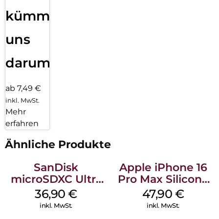
kümmern
uns
darum!
ab 7,49 €
inkl. MwSt.
Mehr
erfahren
Ähnliche Produkte
SanDisk
Apple iPhone 16
microSDXC Ultra
Pro Max Silicone
128 GB + Adapter
Case MagSafe
36,90
€
47,90
€
Mobile
Black
inkl. MwSt.
inkl. MwSt.