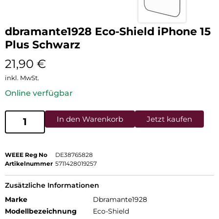
dbramante1928 Eco-Shield iPhone 15
Plus Schwarz
21,90
€
inkl. MwSt.
Online verfügbar
In den Warenkorb
Jetzt kaufen
WEEE Reg No
DE38765828
Artikelnummer
5711428019257
Zusätzliche Informationen
Marke
Dbramante1928
Modellbezeichnung
Eco-Shield