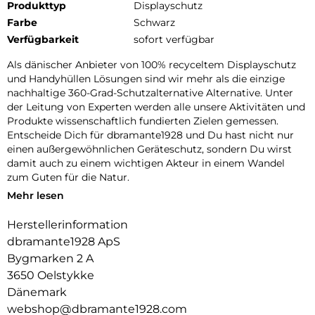
Produkttyp
Displayschutz
Farbe
Schwarz
Verfügbarkeit
sofort verfügbar
Als dänischer Anbieter von 100% recyceltem Displayschutz
und Handyhüllen Lösungen sind wir mehr als die einzige
nachhaltige 360-Grad-Schutzalternative Alternative. Unter
der Leitung von Experten werden alle unsere Aktivitäten und
Produkte wissenschaftlich fundierten Zielen gemessen.
Entscheide Dich für dbramante1928 und Du hast nicht nur
einen außergewöhnlichen Geräteschutz, sondern Du wirst
damit auch zu einem wichtigen Akteur in einem Wandel
zum Guten für die Natur.
Mehr lesen
100% RECYCELTES PLASTIK:
Wir verwenden ausschließlich GRS zertifizierten recycelten
Herstellerinformation
Kunststoff. So wissen wir mit wir mit Sicherheit, dass unsere
dbramante1928 ApS
Produkte das sind, was wir sagen.
Bygmarken 2 A
BRICHT NICHT WIE GLAS:
3650 Oelstykke
Displayschutz, der so lange hält wie Dein Handy oder Tablet.
Dänemark
Das spart Geld und Ressourcen.
webshop@dbramante1928.com