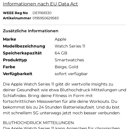
Informationen nach EU Data Act
WEEE Reg No
DE11169330
Artikelnummer
0195950629583
Zusätzliche Informationen
Marke
Apple
Modellbezeichnung
Watch Series 11
Speicherkapazität
64 GB
Produkttyp
Smartwatches
Farbe
Beige, Gold
Verfügbarkeit
sofort verfügbar
Die Apple Watch Series 11 gibt dir wertvolle Insights zu
deiner Gesundheit wie etwa Bluthochdruck Mitteilungen und
Schlafindex. Bring deine Fitness in Form mit
fortschrittlichen Messwerten für alle deine Workouts. Du
bekommst bis zu 24 Stunden Batterielaufzeit. Und du bist
mit schnellem 5G unterwegs jetzt noch besser verbunden.
BLUTHOCHDRUCK MITTEILUNGEN.
Die Apple Watch Series 11 kann Anzeichen für chronischen