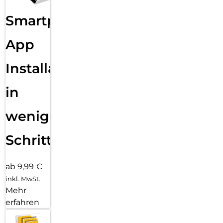
Sende eine Textnachricht, ruf jemanden an, lade Musik und
Smartphone
Podcasts und kontaktiere den Notruf – alles ohne dein
iPhone. Und jetzt bist du mit schnellem 5G unterwegs noch
besser verbunden.
App
Installation
in
wenigen
Schritten
ab 9,99 €
inkl. MwSt.
Mehr
erfahren