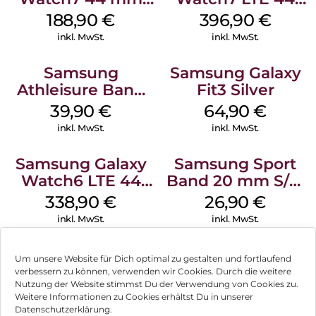
Green
mm Green
188,90
€
396,90
€
inkl. MwSt.
inkl. MwSt.
Samsung
Samsung Galaxy
Athleisure Band
Fit3 Silver
M/L Galaxy
39,90
€
64,90
€
Watch7 Silver
inkl. MwSt.
inkl. MwSt.
Samsung Galaxy
Samsung Sport
Watch6 LTE 44
Band 20 mm S/M
mm Graphite
Galaxy Watch4
338,90
€
26,90
€
Serie Graphite
inkl. MwSt.
inkl. MwSt.
Um unsere Website für Dich optimal zu gestalten und fortlaufend
verbessern zu können, verwenden wir Cookies. Durch die weitere
Nutzung der Website stimmst Du der Verwendung von Cookies zu.
Impressum
Weitere Informationen zu Cookies erhältst Du in unserer
Datenschutzerklärung.