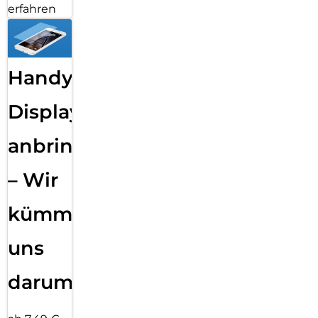
erfahren
Handy
Displayfolie
anbringen
– Wir
kümmern
uns
darum!