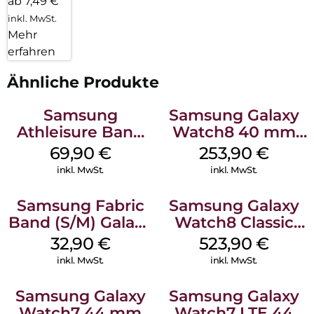
ab 7,49 €
inkl. MwSt.
Mehr
erfahren
Ähnliche Produkte
Samsung
Samsung Galaxy
Athleisure Band
Watch8 40 mm
(S/M) Galaxy
Graphite
69,90
€
253,90
€
Watch8/Watch8
inkl. MwSt.
inkl. MwSt.
Classic Sage
Samsung Fabric
Samsung Galaxy
Band (S/M) Galaxy
Watch8 Classic
Watch8/Watch8
Black
32,90
€
523,90
€
Classic Red
inkl. MwSt.
inkl. MwSt.
Samsung Galaxy
Samsung Galaxy
Watch7 44 mm
Watch7 LTE 44