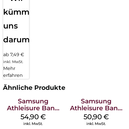
kümmern
uns
darum!
ab 7,49 €
inkl. MwSt.
Mehr
erfahren
Ähnliche Produkte
Samsung
Samsung
Athleisure Band
Athleisure Band
(S/M) Galaxy
(M/L) Galaxy
54,90
€
50,90
€
Watch8/Watch8
Watch8/Watch8
inkl. MwSt.
inkl. MwSt.
Classic Graphite
Classic Green