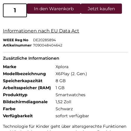
In den Warenkorb
Jetzt kaufen
Informationen nach EU Data Act
WEEE Reg No
DE20285894
Artikelnummer
7090048404642
Zusätzliche Informationen
Marke
Xplora
Modellbezeichnung
X6Play (2. Gen.)
Speicherkapazität
8 GB
Arbeitsspeicher (RAM)
1 GB
Produkttyp
Smartwatches
Bildschirmdiagonale
1,52 Zoll
Farbe
Schwarz
Verfügbarkeit
sofort verfügbar
Technologie für Kinder geht über altersgerechte Funktionen