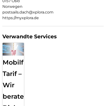
0157 Oslo
Norwegen
postsails.dach@xplora.com
https://myxplora.de
Verwandte Services
Mobilfunk
Tarif –
Wir
beraten