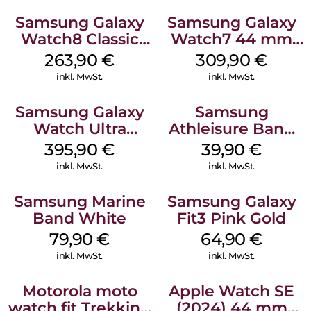
Samsung Galaxy
Samsung Galaxy
Watch8 Classic
Watch7 44 mm
White
Silver
263,90
€
309,90
€
inkl. MwSt.
inkl. MwSt.
Samsung Galaxy
Samsung
Watch Ultra
Athleisure Band
Titanium White
M/L Galaxy
395,90
€
39,90
€
Watch7 Silver
inkl. MwSt.
inkl. MwSt.
Samsung Marine
Samsung Galaxy
Band White
Fit3 Pink Gold
79,90
€
64,90
€
inkl. MwSt.
inkl. MwSt.
Motorola moto
Apple Watch SE
watch fit Trekking
(2024) 44 mm