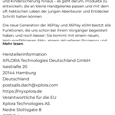
und Kindersicherung hinaus – es geht darum, Produkte zu
entwickeln, die an kleine Handgelenke passen und mit dem
oft hektischen Leben der jungen Abenteurer und Entdecker
Schritt halten können.
Die neue Generation der X6Play und X6Play eSIM besitzt alle
Funktionen, die uns schon bei ihrem Vorgänger begeistert
haben, und noch besser: Sie kommt mit einem neuen,
leistungsfähigeren Akku, einem aktuelleren Prozessor und
Mehr lesen
einem gewebten, elastischen Textilarmband für noch mehr
Komfort.
Herstellerinformation
Das neue Design umfasst außerdem zwei austauschbare
XPLORA Technologies Deutschland GmbH
Frames zum Individualisieren der Uhr. Die neue Generation
Isestraße 20
der X6Play und X6Play eSIM ist eine erstklassige Wahl für
20144 Hamburg
Eltern, die sich für ihr Kind einen sicheren Einstieg in die
Deutschland
digitale Kommunikation wünschen, ohne Kompromisse bei
postsails.dach@xplora.com
Zuverlässigkeit und Qualität einzugehen.
https://myxplora.de
Verantwortliche für die EU
Xplora Technologies AS
Nedre Slottsgate 8