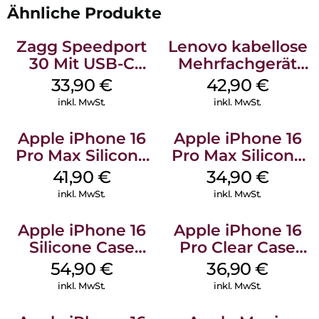
Ähnliche Produkte
Zagg Speedport
Lenovo kabellose
30 Mit USB-C
Mehrfachgerät
Kabel Weiß
Luna Grey
33,90
€
42,90
€
inkl. MwSt.
inkl. MwSt.
Apple iPhone 16
Apple iPhone 16
Pro Max Silicone
Pro Max Silicone
Case MagSafe
Case MagSafe
41,90
€
34,90
€
Ultramarine
Denim
inkl. MwSt.
inkl. MwSt.
Apple iPhone 16
Apple iPhone 16
Silicone Case
Pro Clear Case
MagSafe Lake
MagSafe
54,90
€
36,90
€
Green
Transparent
inkl. MwSt.
inkl. MwSt.