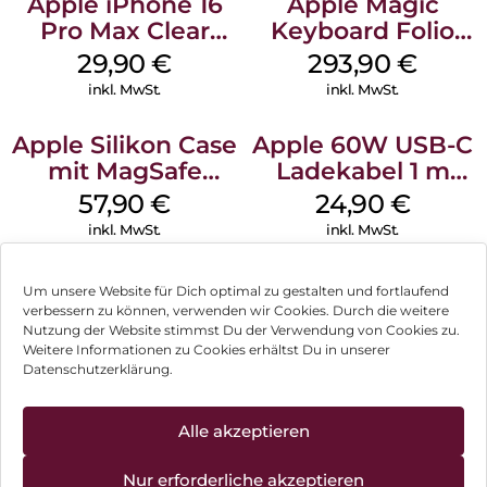
Apple iPhone 16
Apple Magic
Pro Max Clear
Keyboard Folio
Case MagSafe
iPad 10.9″ (10.Gen.)
29,90
€
293,90
€
Transparent
Weiß
inkl. MwSt.
inkl. MwSt.
Apple Silikon Case
Apple 60W USB-C
mit MagSafe
Ladekabel 1 m
iPhone 14 Pro
Weiß
57,90
€
24,90
€
(PRODUCT)RED
inkl. MwSt.
inkl. MwSt.
Um unsere Website für Dich optimal zu gestalten und fortlaufend
verbessern zu können, verwenden wir Cookies. Durch die weitere
Nutzung der Website stimmst Du der Verwendung von Cookies zu.
Impressum
Weitere Informationen zu Cookies erhältst Du in unserer
Datenschutzerklärung.
AGB
Datenschutz
Alle akzeptieren
Vertrag widerrufen
Nur erforderliche akzeptieren