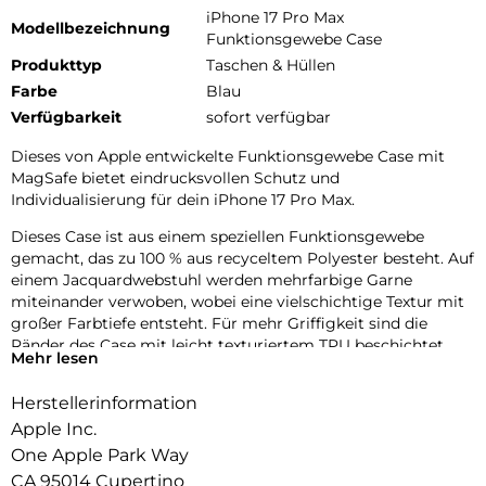
iPhone 17 Pro Max
Modellbezeichnung
Funktionsgewebe Case
Produkttyp
Taschen & Hüllen
Farbe
Blau
Verfügbarkeit
sofort verfügbar
Dieses von Apple entwickelte Funktions­gewebe Case mit
MagSafe bietet eindrucks­vollen Schutz und
Individualisierung für dein iPhone 17 Pro Max.
Dieses Case ist aus einem speziellen Funktions­gewebe
gemacht, das zu 100 % aus recyceltem Polyester besteht. Auf
einem Jacquard­webstuhl werden mehrfarbige Garne
miteinander verwoben, wobei eine vielschichtige Textur mit
großer Farbtiefe entsteht. Für mehr Griffigkeit sind die
Ränder des Case mit leicht texturiertem TPU beschichtet.
Mehr lesen
Die Tasten aus elegantem eloxiertem Aluminium sorgen für
präzises und schnelles Feedback.
Herstellerinformation
Mit zwei Verbindungs­punkten lässt sich dieses Case sicher
Apple Inc.
am Crossbody Band befestigen. So kannst du dein iPhone
One Apple Park Way
entspannt freihändig tragen.
CA 95014 Cupertino