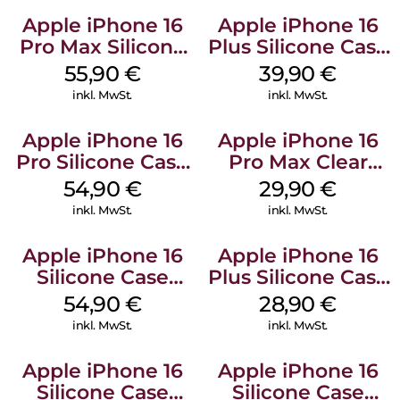
Apple iPhone 16
Apple iPhone 16
Pro Max Silicone
Plus Silicone Case
Case MagSafe
MagSafe Plum
55,90
€
39,90
€
Stone Gray
inkl. MwSt.
inkl. MwSt.
Apple iPhone 16
Apple iPhone 16
Pro Silicone Case
Pro Max Clear
MagSafe Black
Case MagSafe
54,90
€
29,90
€
Transparent
inkl. MwSt.
inkl. MwSt.
Apple iPhone 16
Apple iPhone 16
Silicone Case
Plus Silicone Case
MagSafe Lake
MagSafe Black
54,90
€
28,90
€
Green
inkl. MwSt.
inkl. MwSt.
Apple iPhone 16
Apple iPhone 16
Silicone Case
Silicone Case