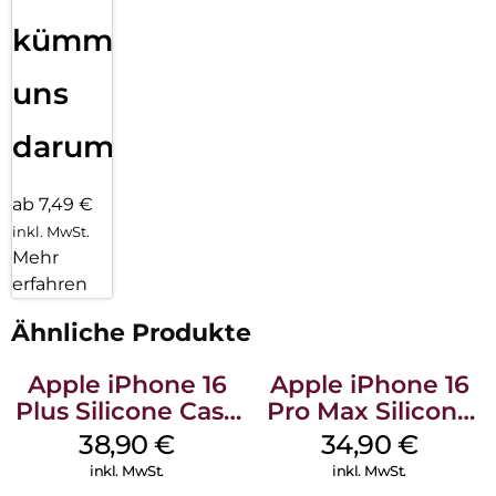
kümmern
uns
darum!
ab 7,49 €
inkl. MwSt.
Mehr
erfahren
Ähnliche Produkte
Apple iPhone 16
Apple iPhone 16
Plus Silicone Case
Pro Max Silicone
MagSafe Denim
Case MagSafe
38,90
€
34,90
€
Denim
inkl. MwSt.
inkl. MwSt.