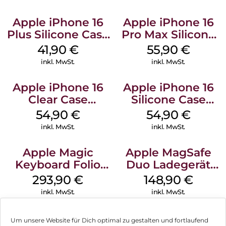
Apple iPhone 16
Apple iPhone 16
Plus Silicone Case
Pro Max Silicone
MagSafe Stone
Case MagSafe
41,90
€
55,90
€
Gray
Stone Gray
inkl. MwSt.
inkl. MwSt.
Apple iPhone 16
Apple iPhone 16
Clear Case
Silicone Case
MagSafe
MagSafe Black
54,90
€
54,90
€
Transparent
inkl. MwSt.
inkl. MwSt.
Apple Magic
Apple MagSafe
Keyboard Folio
Duo Ladegerät
iPad 10.9″ (10.Gen.)
Weiß
293,90
€
148,90
€
Weiß
inkl. MwSt.
inkl. MwSt.
Um unsere Website für Dich optimal zu gestalten und fortlaufend