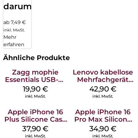
darum!
ab 7,49 €
inkl. MwSt.
Mehr
erfahren
Ähnliche Produkte
Zagg mophie
Lenovo kabellose
Essentials USB-C-
Mehrfachgerät
20W Charger PD
Luna Grey
19,90
€
42,90
€
Weiß
inkl. MwSt.
inkl. MwSt.
Apple iPhone 16
Apple iPhone 16
Plus Silicone Case
Pro Max Silicone
MagSafe Lake
Case MagSafe
37,90
€
34,90
€
Green
Denim
inkl. MwSt.
inkl. MwSt.