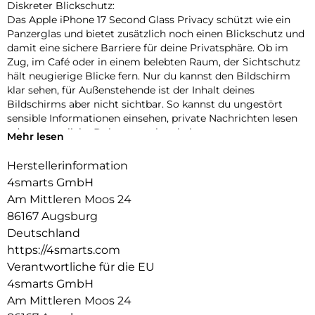
Diskreter Blickschutz:
Das Apple iPhone 17 Second Glass Privacy schützt wie ein
Panzerglas und bietet zusätzlich noch einen Blickschutz und
damit eine sichere Barriere für deine Privatsphäre. Ob im
Zug, im Café oder in einem belebten Raum, der Sichtschutz
hält neugierige Blicke fern. Nur du kannst den Bildschirm
klar sehen, für Außenstehende ist der Inhalt deines
Bildschirms aber nicht sichtbar. So kannst du ungestört
sensible Informationen einsehen, private Nachrichten lesen
oder vertrauliche Dokumente bearbeiten.
Mehr lesen
Einfache Montage:
Herstellerinformation
Unser Second Glass Privacy ist nicht nur robust, sondern
4smarts GmbH
auch einfacher zu montieren wie eine Panzerfolie. Mit dem
mitgelieferten Montagerahmen lässt sich das Schutzglas
Am Mittleren Moos 24
exakt positionieren und dank des Reinigungssets staubfrei
86167 Augsburg
anbringen. Und wenn es Zeit ist, das Glas auszutauschen, ist
Deutschland
das genauso einfach. Mit unserem Second Glas Privacy
https://4smarts.com
erhältst du einen effektiven und benutzerfreundlichen Schutz
Verantwortliche für die EU
für das Display deines Mobilgeräts.
4smarts GmbH
Hochwertig:
Am Mittleren Moos 24
Der Displayschutz stellt einen optimalen Schutz für dein