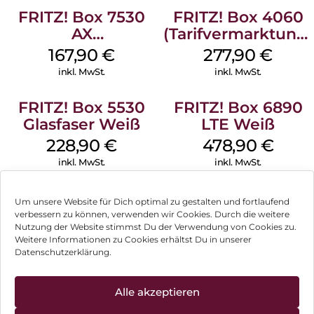
FRITZ! Box 7530
FRITZ! Box 4060
AX
(Tarifvermarktung)
(Tarifvermarktung)
Weiß
167,90
€
277,90
€
Weiß
inkl. MwSt.
inkl. MwSt.
FRITZ! Box 5530
FRITZ! Box 6890
Glasfaser Weiß
LTE Weiß
228,90
€
478,90
€
inkl. MwSt.
inkl. MwSt.
Um unsere Website für Dich optimal zu gestalten und fortlaufend
verbessern zu können, verwenden wir Cookies. Durch die weitere
Nutzung der Website stimmst Du der Verwendung von Cookies zu.
Impressum
Weitere Informationen zu Cookies erhältst Du in unserer
Datenschutzerklärung.
AGB
Datenschutz
Alle akzeptieren