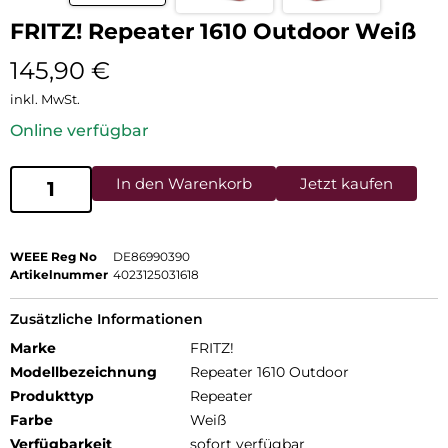
FRITZ! Repeater 1610 Outdoor Weiß
145,90
€
inkl. MwSt.
Online verfügbar
In den Warenkorb
Jetzt kaufen
WEEE Reg No
DE86990390
Artikelnummer
4023125031618
Zusätzliche Informationen
Marke
FRITZ!
Modellbezeichnung
Repeater 1610 Outdoor
Produkttyp
Repeater
Farbe
Weiß
Verfügbarkeit
sofort verfügbar