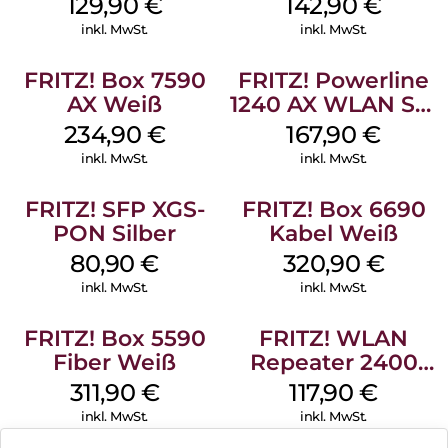
129,90
€
142,90
€
inkl. MwSt.
inkl. MwSt.
FRITZ! Box 7590
FRITZ! Powerline
AX Weiß
1240 AX WLAN Set
Weiß
234,90
€
167,90
€
inkl. MwSt.
inkl. MwSt.
FRITZ! SFP XGS-
FRITZ! Box 6690
PON Silber
Kabel Weiß
80,90
€
320,90
€
inkl. MwSt.
inkl. MwSt.
FRITZ! Box 5590
FRITZ! WLAN
Fiber Weiß
Repeater 2400
Weiß
311,90
€
117,90
€
inkl. MwSt.
inkl. MwSt.