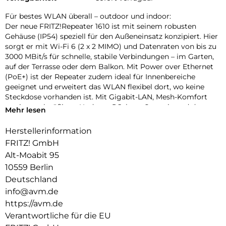
Für bestes WLAN überall – outdoor und indoor:
Der neue FRITZ!Repeater 1610 ist mit seinem robusten
Gehäuse (IP54) speziell für den Außeneinsatz konzipiert. Hier
sorgt er mit Wi-Fi 6 (2 x 2 MIMO) und Datenraten von bis zu
3000 MBit/s für schnelle, stabile Verbindungen – im Garten,
auf der Terrasse oder dem Balkon. Mit Power over Ethernet
(PoE+) ist der Repeater zudem ideal für Innenbereiche
geeignet und erweitert das WLAN flexibel dort, wo keine
Steckdose vorhanden ist. Mit Gigabit-LAN, Mesh-Komfort
sowie regelmäßigen Updates, 5 Jahren Garantie und dem
Mehr lesen
bewährten FRITZ!OS ist der FRITZ!Repeater 1610 die smarte
Erweiterung für anspruchsvolle WLAN-Umgebungen –
Herstellerinformation
sowohl draußen als auch drinnen.
FRITZ! GmbH
Robust im Außeneinsatz – einfache Einrichtung:
Alt-Moabit 95
Der FRITZ!Repeater 1610 Outdoor überzeugt mit seinem
10559 Berlin
kompakten, nach IP54 zertifizierten Gehäuse bei Wind und
Deutschland
Wetter. Zwei im Lieferumfang enthaltene Adapter – weiß für
info@avm.de
außen, rot für innen – ermöglichen eine einfache und stabile
https://avm.de
Befestigung an unterschiedlichen Einsatzorten. Das
beiliegende flache LAN-Kabel lässt sich problemlos durch
Verantwortliche für die EU
viele Fenster führen ideal für die schnelle Installation im