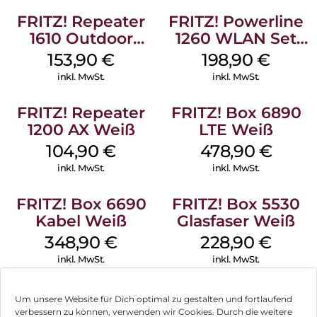
Plattform für vernetzte MultimediaAnwendungen wie IPTV,
FRITZ! Repeater
FRITZ! Powerline
Video on Demand oder Streaming. Dabei bleibt die
FRITZ!Box 7530 AX dank mehrerer Eco-Mode-Automatismen
1610 Outdoor
1260 WLAN Set
stets sehr sparsam im Verbrauch (~ 6 Watt).
Weiß
Weiß
153,90
€
198,90
€
inkl. MwSt.
inkl. MwSt.
FRITZ! Repeater
FRITZ! Box 6890
1200 AX Weiß
LTE Weiß
104,90
€
478,90
€
inkl. MwSt.
inkl. MwSt.
FRITZ! Box 6690
FRITZ! Box 5530
Kabel Weiß
Glasfaser Weiß
348,90
€
228,90
€
inkl. MwSt.
inkl. MwSt.
Um unsere Website für Dich optimal zu gestalten und fortlaufend
verbessern zu können, verwenden wir Cookies. Durch die weitere