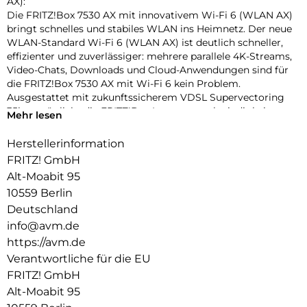
AX):
Die FRITZ!Box 7530 AX mit innovativem Wi-Fi 6 (WLAN AX)
bringt schnelles und stabiles WLAN ins Heimnetz. Der neue
WLAN-Standard Wi-Fi 6 (WLAN AX) ist deutlich schneller,
effizienter und zuverlässiger: mehrere parallele 4K-Streams,
Video-Chats, Downloads und Cloud-Anwendungen sind für
die FRITZ!Box 7530 AX mit Wi-Fi 6 kein Problem.
Ausgestattet mit zukunftssicherem VDSL Supervectoring
35b ermöglicht die FRITZ!Box Internetgeschwindigkeiten
Mehr lesen
von bis zu 300 MBit/s. Gigabit-LAN, USB und die VoIP-
Telefonanlage mit DECTBasisstation sowie ein Anschluss für
Herstellerinformation
ein analoges Telefon komplettieren das vielseitige
FRITZ! GmbH
Kommunikationsangebot.
Alt-Moabit 95
Innovatives Wi-Fi 6 (WLAN AX) für ein Mesh-Heimnetz mit
10559 Berlin
vielen WLAN-Endgeräten:
Deutschland
Der neue Standard Wi-Fi 6 (WLAN AX) trägt der stetig
info@avm.de
wachsenden Zahl an WLAN-Geräten Rechnung. Durch
https://avm.de
Verringerung der Latenzzeiten und neues
Modulationsverfahren OFDMA mit QAM-1024 sorgt Wi-Fi 6
Verantwortliche für die EU
(WLAN AX) für einen schnellen und stabilen Datenfluss.
FRITZ! GmbH
Insgesamt steht eine Bandbreite von 1.800 MBit/s im 5-
Alt-Moabit 95
GHzBand und 600 MBit/s im 2,4-GHz-Band für viele parallele