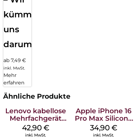
kümmern
uns
darum!
ab 7,49 €
inkl. MwSt.
Mehr
erfahren
Ähnliche Produkte
Lenovo kabellose
Apple iPhone 16
Mehrfachgerät
Pro Max Silicone
Luna Grey
Case MagSafe
42,90
€
34,90
€
Denim
inkl. MwSt.
inkl. MwSt.