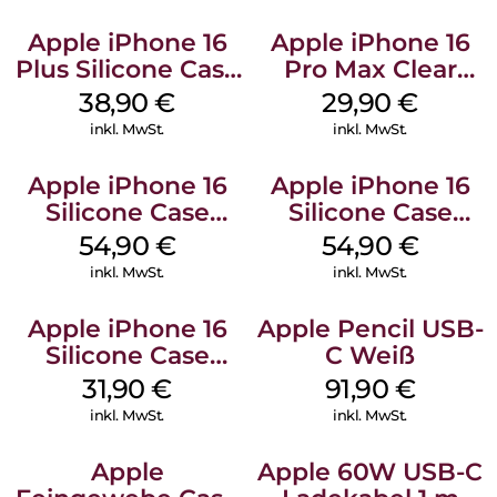
Apple iPhone 16
Apple iPhone 16
Plus Silicone Case
Pro Max Clear
MagSafe Denim
Case MagSafe
38,90
€
29,90
€
Transparent
inkl. MwSt.
inkl. MwSt.
Apple iPhone 16
Apple iPhone 16
Silicone Case
Silicone Case
MagSafe Lake
MagSafe Black
54,90
€
54,90
€
Green
inkl. MwSt.
inkl. MwSt.
Apple iPhone 16
Apple Pencil USB-
Silicone Case
C Weiß
MagSafe Fuchsia
31,90
€
91,90
€
inkl. MwSt.
inkl. MwSt.
Apple
Apple 60W USB-C