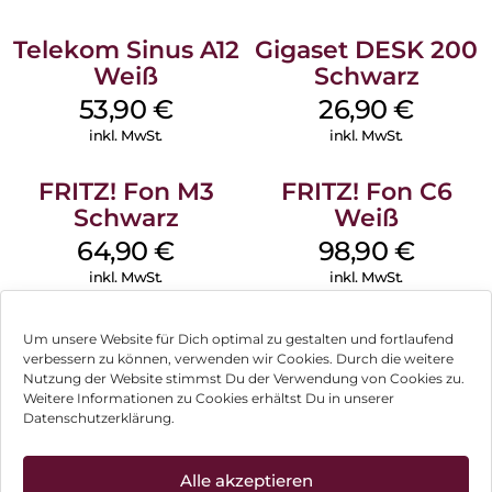
Telekom Sinus A12
Gigaset DESK 200
Weiß
Schwarz
53,90
€
26,90
€
inkl. MwSt.
inkl. MwSt.
FRITZ! Fon M3
FRITZ! Fon C6
Schwarz
Weiß
64,90
€
98,90
€
inkl. MwSt.
inkl. MwSt.
Um unsere Website für Dich optimal zu gestalten und fortlaufend
verbessern zu können, verwenden wir Cookies. Durch die weitere
Nutzung der Website stimmst Du der Verwendung von Cookies zu.
Impressum
Weitere Informationen zu Cookies erhältst Du in unserer
Datenschutzerklärung.
AGB
Datenschutz
Alle akzeptieren