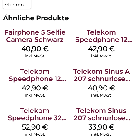
erfahren
Ähnliche Produkte
Fairphone 5 Selfie
Telekom
Camera Schwarz
Speedphone 12
Weiß
40,90
€
42,90
€
inkl. MwSt.
inkl. MwSt.
Telekom
Telekom Sinus A
Speedphone 12
207 schnurloses
Schwarz
analog Telefon
42,90
€
40,90
€
Schwarz
inkl. MwSt.
inkl. MwSt.
Telekom
Telekom Sinus
Speedphone 32
207 schnurloses
Ebenholz
analog Telefon
52,90
€
33,90
€
Schwarz
inkl. MwSt.
inkl. MwSt.