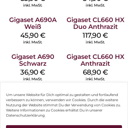
inkl. MwSt.
inkl. MwSt.
Gigaset A690A
Gigaset CL660 HX
Weiß
Duo Anthrazit
45,90
€
117,90
€
inkl. MwSt.
inkl. MwSt.
Gigaset A690
Gigaset CL660 HX
Schwarz
Anthrazit
36,90
€
68,90
€
inkl. MwSt.
inkl. MwSt.
Um unsere Website für Dich optimal zu gestalten und fortlaufend
verbessern zu können, verwenden wir Cookies. Durch die weitere
Nutzung der Website stimmst Du der Verwendung von Cookies zu.
Impressum
Weitere Informationen zu Cookies erhältst Du in unserer
Datenschutzerklärung.
AGB