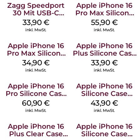
Zagg Speedport
Apple iPhone 16
30 Mit USB-C
Pro Max Silicone
Kabel Weiß
Case MagSafe
33,90
€
55,90
€
Stone Gray
inkl. MwSt.
inkl. MwSt.
Apple iPhone 16
Apple iPhone 16
Pro Max Silicone
Plus Silicone Case
Case MagSafe
MagSafe Lake
34,90
€
33,90
€
Denim
Green
inkl. MwSt.
inkl. MwSt.
Apple iPhone 16
Apple iPhone 16
Pro Silicone Case
Silicone Case
MagSafe Stone
MagSafe Plum
60,90
€
43,90
€
Gray
inkl. MwSt.
inkl. MwSt.
Apple iPhone 16
Apple iPhone 16
Plus Clear Case
Silicone Case