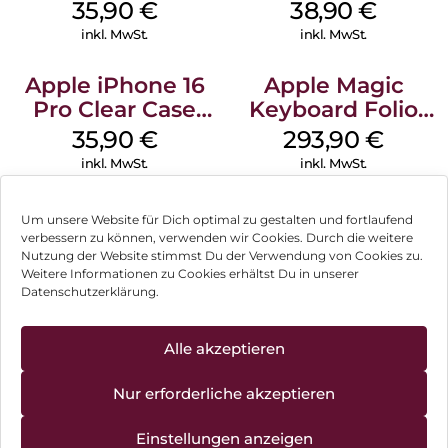
MagSafe
MagSafe
35,90
€
38,90
€
Transparent
Ultramarine
inkl. MwSt.
inkl. MwSt.
Apple iPhone 16
Apple Magic
Pro Clear Case
Keyboard Folio
MagSafe
iPad 10.9″ (10.Gen.)
35,90
€
293,90
€
Transparent
Weiß
inkl. MwSt.
inkl. MwSt.
Um unsere Website für Dich optimal zu gestalten und fortlaufend
verbessern zu können, verwenden wir Cookies. Durch die weitere
Nutzung der Website stimmst Du der Verwendung von Cookies zu.
Impressum
Weitere Informationen zu Cookies erhältst Du in unserer
Datenschutzerklärung.
AGB
Datenschutz
Alle akzeptieren
Vertrag widerrufen
Nur erforderliche akzeptieren
Hinweis zur Batterieentsorgung
Einstellungen anzeigen