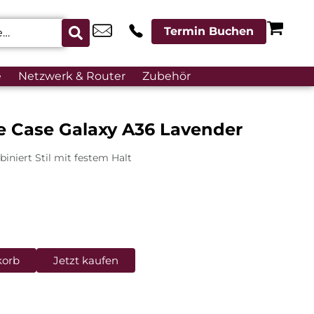
Termin Buchen
e
Netzwerk & Router
Zubehör
e Case Galaxy A36 Lavender
iniert Stil mit festem Halt
korb
Jetzt kaufen