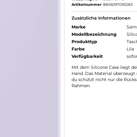
Artikelnummer
8806097093282
Zusätzliche Informationen
Marke
Sam
Modellbezeichnung
Sili
Produkttyp
Tasc
Farbe
Lila
Verfügbarkeit
sofo
Mit dem Silicone Case liegt d
Hand. Das Material überzeugt m
du schützt nicht nur die Rück
Rahmen.