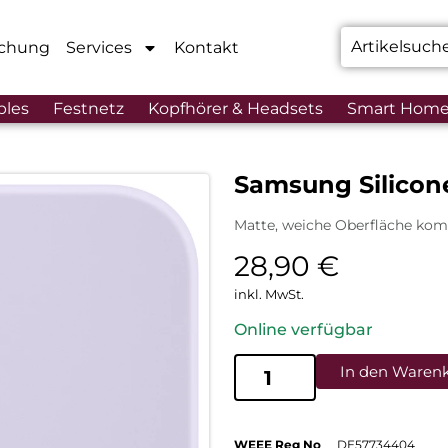
chung
Services
Kontakt
bles
Festnetz
Kopfhörer & Headsets
Smart Hom
Samsung Silicon
Matte, weiche Oberfläche komb
28,90
€
inkl. MwSt.
Online verfügbar
In den Waren
WEEE Reg No
DE57734404