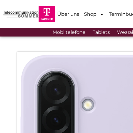
Über uns
Shop
Terminbu
Mobiltelefone
Tablets
Weara