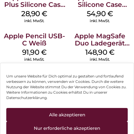
Plus Silicone Case
Silicone Case
MagSafe Black
MagSafe Black
28,90
€
54,90
€
inkl. MwSt.
inkl. MwSt.
Apple Pencil USB-
Apple MagSafe
C Weiß
Duo Ladegerät
Weiß
91,90
€
148,90
€
inkl. MwSt.
inkl. MwSt.
Um unsere Website für Dich optimal zu gestalten und fortlaufend
verbessern zu können, verwenden wir Cookies. Durch die weitere
Nutzung der Website stimmst Du der Verwendung von Cookies zu.
Impressum
Weitere Informationen zu Cookies erhältst Du in unserer
Datenschutzerklärung.
AGB
Datenschutz
Alle akzeptieren
Vertrag widerrufen
Nur erforderliche akzeptieren