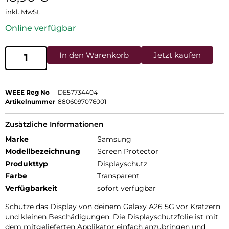
inkl. MwSt.
Online verfügbar
In den Warenkorb
Jetzt kaufen
WEEE Reg No
DE57734404
Artikelnummer
8806097076001
Zusätzliche Informationen
Marke
Samsung
Modellbezeichnung
Screen Protector
Produkttyp
Displayschutz
Farbe
Transparent
Verfügbarkeit
sofort verfügbar
Schütze das Display von deinem Galaxy A26 5G vor Kratzern
und kleinen Beschädigungen. Die Displayschutzfolie ist mit
dem mitgelieferten Applikator einfach anzubringen und