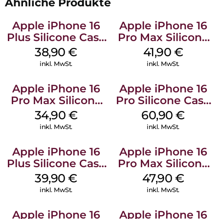
Ähnliche Produkte
Apple iPhone 16
Apple iPhone 16
Plus Silicone Case
Pro Max Silicone
MagSafe Denim
Case MagSafe
38,90
€
41,90
€
Ultramarine
inkl. MwSt.
inkl. MwSt.
Apple iPhone 16
Apple iPhone 16
Pro Max Silicone
Pro Silicone Case
Case MagSafe
MagSafe Stone
34,90
€
60,90
€
Denim
Gray
inkl. MwSt.
inkl. MwSt.
Apple iPhone 16
Apple iPhone 16
Plus Silicone Case
Pro Max Silicone
MagSafe Plum
Case MagSafe
39,90
€
47,90
€
Black
inkl. MwSt.
inkl. MwSt.
Apple iPhone 16
Apple iPhone 16