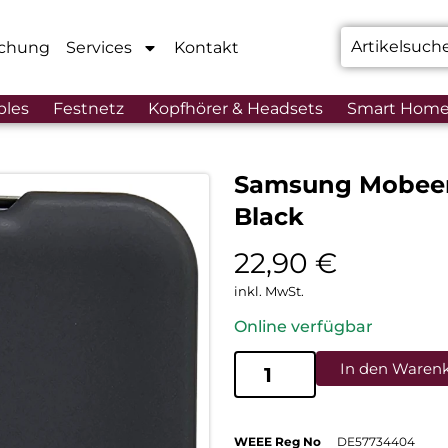
chung
Services
Kontakt
bles
Festnetz
Kopfhörer & Headsets
Smart Hom
Samsung Mobeen 
Black
22,90
€
inkl. MwSt.
Online verfügbar
In den Waren
WEEE Reg No
DE57734404