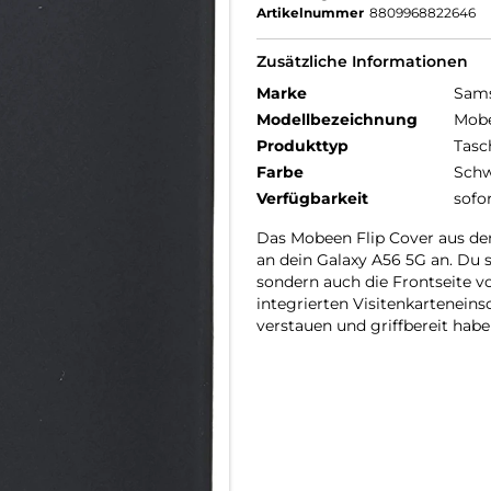
Artikelnummer
8809968822646
Zusätzliche Informationen
Marke
Sam
Modellbezeichnung
Mobe
Produkttyp
Tasc
Farbe
Schw
Verfügbarkeit
sofo
Das Mobeen Flip Cover aus d
an dein Galaxy A56 5G an. Du 
sondern auch die Frontseite v
integrierten Visitenkarteneins
verstauen und griffbereit habe