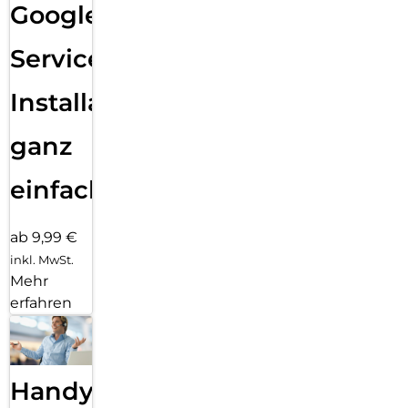
Google
schützen. Das Galaxy Tab S11 Ultra ist zudem gemäß IP68
gegen Staub, Regen und auch ein umgekipptes
Glas Wasser geschützt – ob unterwegs oder zu Hause am
Services
Esstisch. Deine privaten und geschäftlichen Daten
sind mit Samsung Knox geschützt wie in einem digitalen
Installation
Tresor. Speichere wichtige Daten im Sicheren
Ordner ab und überwache den allgemeinen
ganz
Sicherheitsstatus deines Geräts auf dem Datenschutz-
Dashboard. Behalte den Überblick und genieße ein gutes
Gefühl mit dem Galaxy Tab S11 Ultra.
einfach
ab 9,99 €
inkl. MwSt.
Mehr
erfahren
Handy