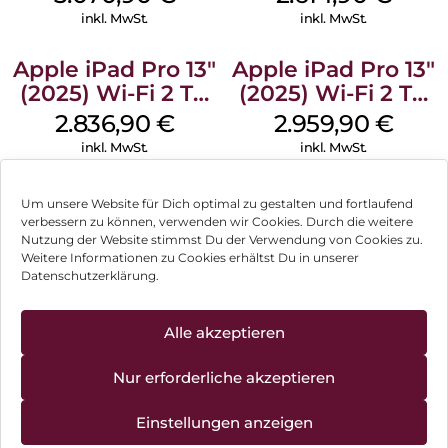
Standardglas
Space Schwarz
inkl. MwSt.
inkl. MwSt.
Space Schwarz
Apple iPad Pro 13″
Apple iPad Pro 13″
(2025) Wi-Fi 2 TB
(2025) Wi-Fi 2 TB
Standardglas
Nanotexturglas
2.836,90
€
2.959,90
€
Silber
Silber
inkl. MwSt.
inkl. MwSt.
Um unsere Website für Dich optimal zu gestalten und fortlaufend
verbessern zu können, verwenden wir Cookies. Durch die weitere
Nutzung der Website stimmst Du der Verwendung von Cookies zu.
Impressum
Weitere Informationen zu Cookies erhältst Du in unserer
Datenschutzerklärung.
AGB
Datenschutz
Alle akzeptieren
Können wir Dir behilflich sein?
Vertrag widerrufen
Nur erforderliche akzeptieren
Hinweis zur Batterieentsorgung
Einstellungen anzeigen
Newsletter