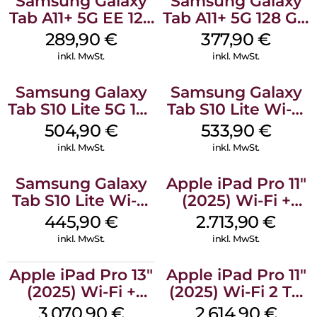
Samsung Galaxy
Samsung Galaxy
Tab A11+ 5G EE 128
Tab A11+ 5G 128 GB
GB Gray
Gray
289,90
€
377,90
€
inkl. MwSt.
inkl. MwSt.
Samsung Galaxy
Samsung Galaxy
Tab S10 Lite 5G 128
Tab S10 Lite Wi-Fi
GB Gray
256 GB Silver
504,90
€
533,90
€
inkl. MwSt.
inkl. MwSt.
Samsung Galaxy
Apple iPad Pro 11″
Tab S10 Lite Wi-Fi
(2025) Wi-Fi +
128 GB Silver
Cellular 2 TB
445,90
€
2.713,90
€
Standardglas
inkl. MwSt.
inkl. MwSt.
Space Schwarz
Apple iPad Pro 13″
Apple iPad Pro 11″
(2025) Wi-Fi +
(2025) Wi-Fi 2 TB
Cellular 2 TB
Nanotexturglas
3.070,90
€
2.614,90
€