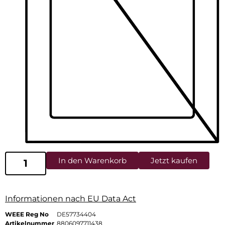
In den Warenkorb
Jetzt kaufen
Informationen nach EU Data Act
WEEE Reg No
DE57734404
Artikelnummer
8806097711438