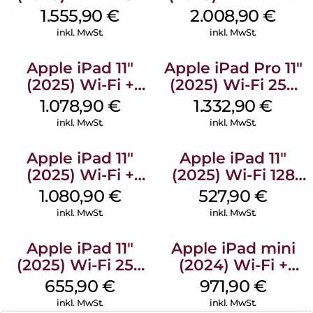
GB Standardglas
Standardglas
1.555,90
€
2.008,90
€
Space Schwarz
Silber
inkl. MwSt.
inkl. MwSt.
Apple iPad 11″
Apple iPad Pro 11″
(2025) Wi-Fi +
(2025) Wi-Fi 256
Cellular 512 GB
GB Standardglas
1.078,90
€
1.332,90
€
Gelb
Silber
inkl. MwSt.
inkl. MwSt.
Apple iPad 11″
Apple iPad 11″
(2025) Wi-Fi +
(2025) Wi-Fi 128
Cellular 512 GB
GB Pink
1.080,90
€
527,90
€
Pink
inkl. MwSt.
inkl. MwSt.
Apple iPad 11″
Apple iPad mini
(2025) Wi-Fi 256
(2024) Wi-Fi +
GB Silber
Cellular 128 GB
655,90
€
971,90
€
Space Grau
inkl. MwSt.
inkl. MwSt.