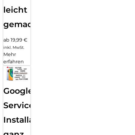
dem Gerät, das du gerade aktiv nutzt – ganz ohne manuelles
leicht
Koppeln. In deinem Samsung Galaxy Ecosystem bist du
vernetzt, smart organisiert und immer bereit für Neues.
gemacht!
ab 19,99 €
inkl. MwSt.
Mehr
erfahren
Google
Services
Installation
ganz