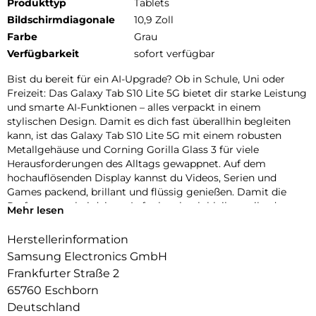
Produkttyp
Tablets
Bildschirmdiagonale
10,9 Zoll
Farbe
Grau
Verfügbarkeit
sofort verfügbar
Bist du bereit für ein AI-Upgrade? Ob in Schule, Uni oder
Freizeit: Das Galaxy Tab S10 Lite 5G bietet dir starke Leistung
und smarte AI-Funktionen – alles verpackt in einem
stylischen Design. Damit es dich fast überallhin begleiten
kann, ist das Galaxy Tab S10 Lite 5G mit einem robusten
Metallgehäuse und Corning Gorilla Glass 3 für viele
Herausforderungen des Alltags gewappnet. Auf dem
hochauflösenden Display kannst du Videos, Serien und
Games packend, brillant und flüssig genießen. Damit die
Performance bei deinen Aufgaben hoch bleibt, treibt das
Mehr lesen
starke Innenleben dein Galaxy Tab S10 Lite 5G zuverlässig an.
Auch bei deinen Lernsessions und täglichen Projekten kann
Herstellerinformation
dich das Galaxy Tab S10 Lite 5G nach vorne bringen. Mit der
Samsung Electronics GmbH
Unterstützung von Google Gemini und Circle to Search
Frankfurter Straße 2
kannst du Informationen schnell finden und effizient
65760 Eschborn
organisieren, ohne ständig zwischen Apps wechseln zu
müssen. So kannst du Aufgaben zügig erledigen, um mehr
Deutschland