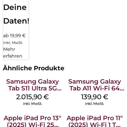
Deine
Daten!
ab 19,99 €
inkl. MwSt.
Mehr
erfahren
Ähnliche Produkte
Samsung Galaxy
Samsung Galaxy
Tab S11 Ultra 5G
Tab A11 Wi-Fi 64
512 GB Gray
GB Silver
2.015,90
€
139,90
€
inkl. MwSt.
inkl. MwSt.
Apple iPad Pro 13″
Apple iPad Pro 11″
(2025) Wi-Fi 256
(2025) Wi-Fi 1 TB