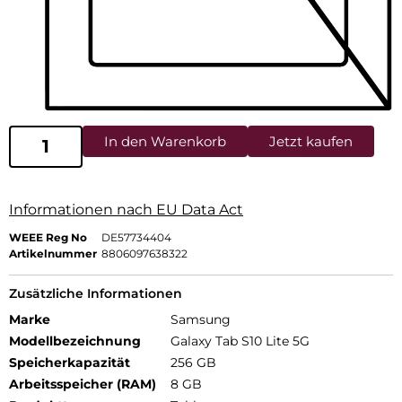
In den Warenkorb
Jetzt kaufen
Informationen nach EU Data Act
WEEE Reg No
DE57734404
Artikelnummer
8806097638322
Zusätzliche Informationen
Marke
Samsung
Modellbezeichnung
Galaxy Tab S10 Lite 5G
Speicherkapazität
256 GB
Arbeitsspeicher (RAM)
8 GB