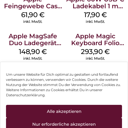
Feingewebe Case
Ladekabel 1 m
iPhone 15 Pro
Weiß
61,90
€
17,90
€
MagSafe Schwarz
inkl. MwSt.
inkl. MwSt.
Apple MagSafe
Apple Magic
Duo Ladegerät
Keyboard Folio
Weiß
iPad 10.9″ (10.Gen.)
148,90
€
293,90
€
Weiß
inkl. MwSt.
inkl. MwSt.
Um unsere Website für Dich optimal zu gestalten und fortlaufend
verbessern zu können, verwenden wir Cookies. Durch die weitere
Nutzung der Website stimmst Du der Verwendung von Cookies zu.
Impressum
Weitere Informationen zu Cookies erhältst Du in unserer
Datenschutzerklärung.
AGB
Datenschutz
Alle akzeptieren
Können wir Dir behilflich sein?
Vertrag widerrufen
Nur erforderliche akzeptieren