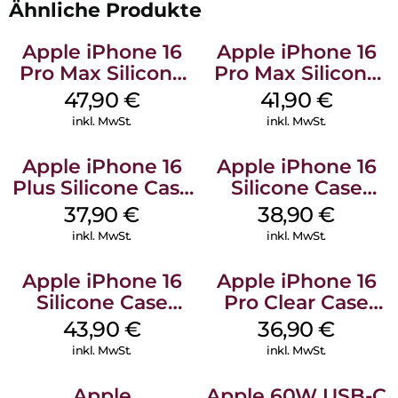
Ähnliche Produkte
Apple iPhone 16
Apple iPhone 16
Pro Max Silicone
Pro Max Silicone
Case MagSafe
Case MagSafe
47,90
€
41,90
€
Black
Ultramarine
inkl. MwSt.
inkl. MwSt.
Apple iPhone 16
Apple iPhone 16
Plus Silicone Case
Silicone Case
MagSafe Lake
MagSafe
37,90
€
38,90
€
Green
Ultramarine
inkl. MwSt.
inkl. MwSt.
Apple iPhone 16
Apple iPhone 16
Silicone Case
Pro Clear Case
MagSafe Plum
MagSafe
43,90
€
36,90
€
Transparent
inkl. MwSt.
inkl. MwSt.
Apple
Apple 60W USB-C