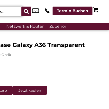
Termin Buchen
e
Netzwerk & Router
Zubehör
ase Galaxy A36 Transparent
e Optik
korb
Jetzt kaufen