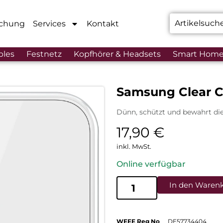
chung
Services
Kontakt
bles
Festnetz
Kopfhörer & Headsets
Smart Hom
Samsung Clear C
Dünn, schützt und bewahrt di
17,90
€
inkl. MwSt.
Online verfügbar
In den Waren
WEEE Reg No
DE57734404