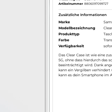
Artikelnummer
8806097099727
Zusätzliche Informationen
Marke
Sam
Modellbezeichnung
Clea
Produkttyp
Tasc
Farbe
Tran
Verfügbarkeit
sofo
Das Clear Case ist wie eine zu
5G, ohne dass hierdurch das s
beeinträchtigt wird. Dank ang
kann ein Vergilben verhindert
kann es dein Smartphone im A