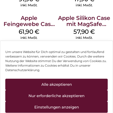
inkl. MwSt.
inkl. MwSt.
Apple
Apple Silikon Case
Feingewebe Case
mit MagSafe
iPhone 15 Pro
iPhone 14 Pro
61,90
€
57,90
€
MagSafe Schwarz
(PRODUCT)RED
inkl. MwSt.
inkl. MwSt.
Um unsere Website für Dich optimal zu gestalten und fortlaufend
verbessern zu können, verwenden wir Cookies. Durch die weitere
Nutzung der Website stimmst Du der Verwendung von Cookies zu.
Impressum
Weitere Informationen zu Cookies erhältst Du in unserer
Datenschutzerklärung.
AGB
Datenschutz
Alle akzeptieren
Vertrag widerrufen
Nur erforderliche akzeptieren
Hinweis zur Batterieentsorgung
Einstellungen anzeigen
Newsletter