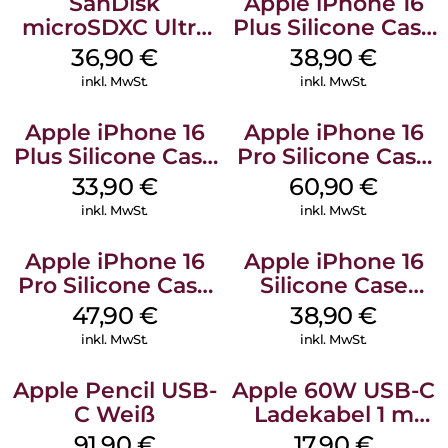
SanDisk
Apple iPhone 16
microSDXC Ultra
Plus Silicone Case
128 GB + Adapter
MagSafe Denim
36,90
€
38,90
€
Mobile
inkl. MwSt.
inkl. MwSt.
Apple iPhone 16
Apple iPhone 16
Plus Silicone Case
Pro Silicone Case
MagSafe Lake
MagSafe Stone
33,90
€
60,90
€
Green
Gray
inkl. MwSt.
inkl. MwSt.
Apple iPhone 16
Apple iPhone 16
Pro Silicone Case
Silicone Case
MagSafe Denim
MagSafe
47,90
€
38,90
€
Ultramarine
inkl. MwSt.
inkl. MwSt.
Apple Pencil USB-
Apple 60W USB-C
C Weiß
Ladekabel 1 m
Weiß
91,90
€
17,90
€