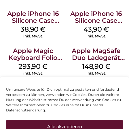
Apple iPhone 16
Apple iPhone 16
Silicone Case
Silicone Case
MagSafe
MagSafe Plum
38,90
€
43,90
€
Ultramarine
inkl. MwSt.
inkl. MwSt.
Apple Magic
Apple MagSafe
Keyboard Folio
Duo Ladegerät
iPad 10.9″ (10.Gen.)
Weiß
293,90
€
148,90
€
Weiß
inkl. MwSt.
inkl. MwSt.
Um unsere Website für Dich optimal zu gestalten und fortlaufend
verbessern zu können, verwenden wir Cookies. Durch die weitere
Nutzung der Website stimmst Du der Verwendung von Cookies zu.
Impressum
Weitere Informationen zu Cookies erhältst Du in unserer
Datenschutzerklärung.
AGB
Datenschutz
Alle akzeptieren
Können wir Dir behilflich sein?