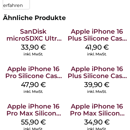
erfahren
Ähnliche Produkte
SanDisk
Apple iPhone 16
microSDXC Ultra
Plus Silicone Case
128 GB + Adapter
MagSafe Stone
33,90
€
41,90
€
Mobile
Gray
inkl. MwSt.
inkl. MwSt.
Apple iPhone 16
Apple iPhone 16
Pro Silicone Case
Plus Silicone Case
MagSafe Denim
MagSafe Plum
47,90
€
39,90
€
inkl. MwSt.
inkl. MwSt.
Apple iPhone 16
Apple iPhone 16
Pro Max Silicone
Pro Max Silicone
Case MagSafe
Case MagSafe
55,90
€
34,90
€
Stone Gray
Denim
inkl. MwSt.
inkl. MwSt.