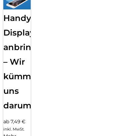
Handy
Displayfolie
anbringen
– Wir
kümmern
uns
darum!
ab 7,49 €
inkl. MwSt.