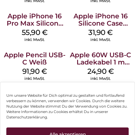
inkl. MwSt.
inkl. MwSt.
Apple iPhone 16
Apple iPhone 16
Pro Max Silicone
Silicone Case
Case MagSafe
MagSafe Fuchsia
55,90
€
31,90
€
Stone Gray
inkl. MwSt.
inkl. MwSt.
Apple Pencil USB-
Apple 60W USB-C
C Weiß
Ladekabel 1 m
Weiß
91,90
€
24,90
€
inkl. MwSt.
inkl. MwSt.
Um unsere Website für Dich optimal zu gestalten und fortlaufend
verbessern zu können, verwenden wir Cookies. Durch die weitere
Nutzung der Website stimmst Du der Verwendung von Cookies zu.
Impressum
Weitere Informationen zu Cookies erhältst Du in unserer
Datenschutzerklärung.
AGB
Datenschutz
Alle akzeptieren