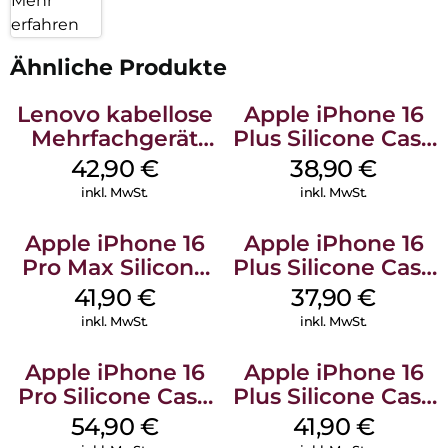
Mehr
erfahren
Ähnliche Produkte
Lenovo kabellose
Apple iPhone 16
Mehrfachgerät
Plus Silicone Case
Luna Grey
MagSafe Denim
42,90
€
38,90
€
inkl. MwSt.
inkl. MwSt.
Apple iPhone 16
Apple iPhone 16
Pro Max Silicone
Plus Silicone Case
Case MagSafe
MagSafe Lake
41,90
€
37,90
€
Ultramarine
Green
inkl. MwSt.
inkl. MwSt.
Apple iPhone 16
Apple iPhone 16
Pro Silicone Case
Plus Silicone Case
MagSafe Black
MagSafe Stone
54,90
€
41,90
€
Gray