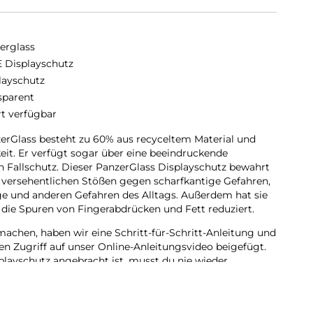
erglass
 Displayschutz
layschutz
sparent
rt verfügbar
erGlass besteht zu 60% aus recyceltem Material und
keit. Er verfügt sogar über eine beeindruckende
n Fallschutz. Dieser PanzerGlass Displayschutz bewahrt
 versehentlichen Stößen gegen scharfkantige Gefahren,
e und anderen Gefahren des Alltags. Außerdem hat sie
 die Spuren von Fingerabdrücken und Fett reduziert.
achen, haben wir eine Schritt-für-Schritt-Anleitung und
en Zugriff auf unser Online-Anleitungsvideo beigefügt.
playschutz angebracht ist, musst du nie wieder
uf den Boden fällt.
e Fit, das bedeutet, dass er die Vorderseite deines
ndige und kristallklare Sicht auf dein Display bietet,