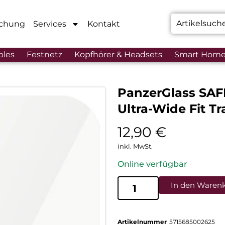
chung
Services
Kontakt
bles
Festnetz
Kopfhörer & Headsets
Smart Hom
PanzerGlass SAFE
Ultra-Wide Fit T
12,90
€
inkl. MwSt.
Online verfügbar
In den Waren
Artikelnummer
5715685002625