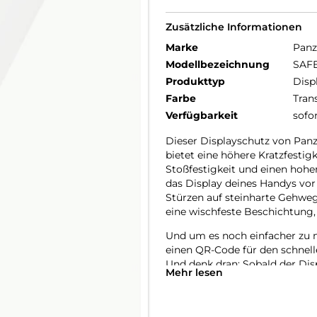
Zusätzliche Informationen
Marke
Panz
Modellbezeichnung
SAFE
Produkttyp
Disp
Farbe
Tran
Verfügbarkeit
sofo
Dieser Displayschutz von Panz
bietet eine höhere Kratzfestig
Stoßfestigkeit und einen hohe
das Display deines Handys vor
Stürzen auf steinharte Gehweg
eine wischfeste Beschichtung,
Und um es noch einfacher zu m
einen QR-Code für den schnell
Und denk dran: Sobald der Dis
Mehr lesen
befürchten, dass dein Display a
Der Displayschutz ist Ultra-Wid
Handys abdeckt und eine vollstä