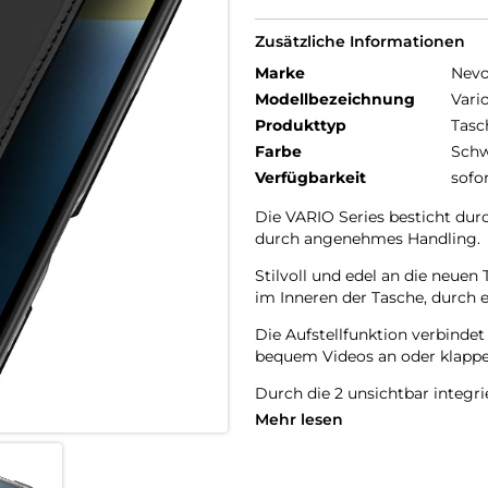
Zusätzliche Informationen
Marke
Nev
Modellbezeichnung
Vari
Produkttyp
Tasc
Farbe
Schw
Verfügbarkeit
sofo
Die VARIO Series besticht dur
durch angenehmes Handling.
Stilvoll und edel an die neu
im Inneren der Tasche, durch e
Die Aufstellfunktion verbinde
bequem Videos an oder klappen
Durch die 2 unsichtbar integr
Schutzhülle öffnet sich nicht 
Mehr lesen
Beim Umklappen der Frontklap
Rückseite fixiert,