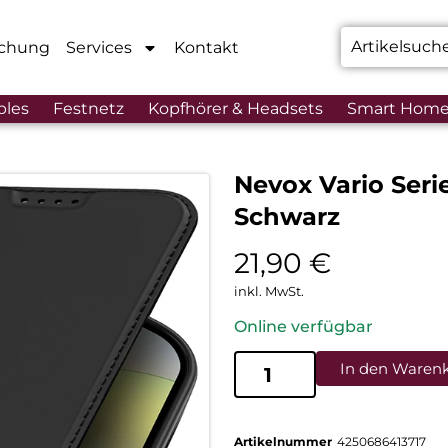
chung
Services
Kontakt
bles
Festnetz
Kopfhörer & Headsets
Smart Hom
Nevox Vario Seri
Schwarz
21,90
€
inkl. MwSt.
Online verfügbar
In den Waren
Artikelnummer
4250686413717