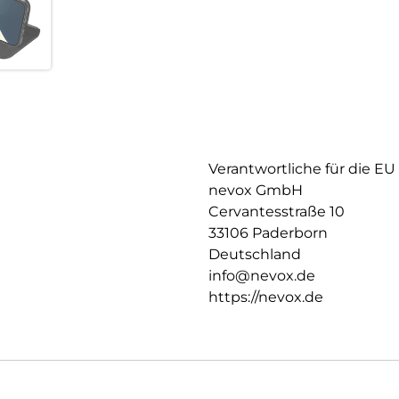
somit ist ein bequemes Telefon
Aussen Material: PU
Innen Material: PU
Schutzhülle innen: TPU
Verantwortliche für die EU
nevox GmbH
Cervantesstraße 10
33106 Paderborn
Deutschland
info@nevox.de
https://nevox.de