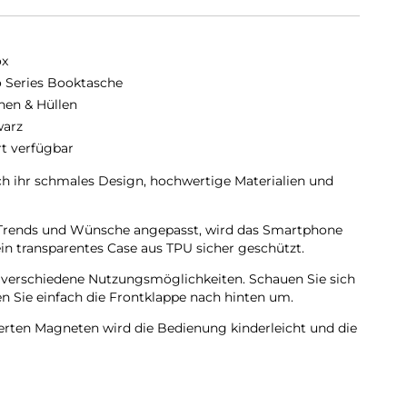
ox
o Series Booktasche
hen & Hüllen
arz
rt verfügbar
ch ihr schmales Design, hochwertige Materialien und
en Trends und Wünsche angepasst, wird das Smartphone
in transparentes Case aus TPU sicher geschützt.
t verschiedene Nutzungsmöglichkeiten. Schauen Sie sich
 Sie einfach die Frontklappe nach hinten um.
ierten Magneten wird die Bedienung kinderleicht und die
ungewollt.
pe wird diese ebenfalls durch die Magneten auf der