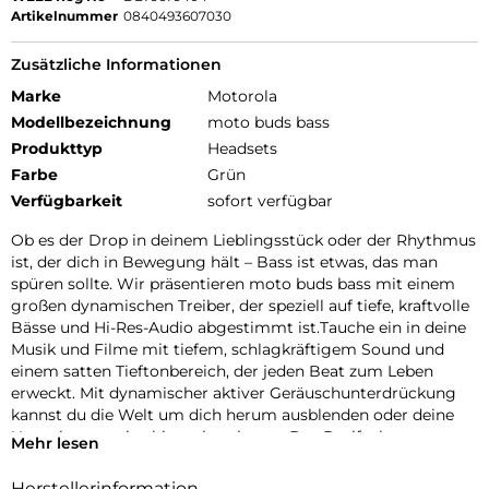
Artikelnummer
0840493607030
Zusätzliche Informationen
Marke
Motorola
Modellbezeichnung
moto buds bass
Produkttyp
Headsets
Farbe
Grün
Verfügbarkeit
sofort verfügbar
Ob es der Drop in deinem Lieblingsstück oder der Rhythmus
ist, der dich in Bewegung hält – Bass ist etwas, das man
spüren sollte. Wir präsentieren moto buds bass mit einem
großen dynamischen Treiber, der speziell auf tiefe, kraftvolle
Bässe und Hi-Res-Audio abgestimmt ist.Tauche ein in deine
Musik und Filme mit tiefem, schlagkräftigem Sound und
einem satten Tieftonbereich, der jeden Beat zum Leben
erweckt. Mit dynamischer aktiver Geräuschunterdrückung
kannst du die Welt um dich herum ausblenden oder deine
Umgebung weiterhin wahrnehmen. Das Dreifach-
Mehr lesen
Mikrofonsystem an jedem Earbud sorgt für klare
Sprachanrufe. Und mit der Moto Buds-App kannst du dein
Herstellerinformation