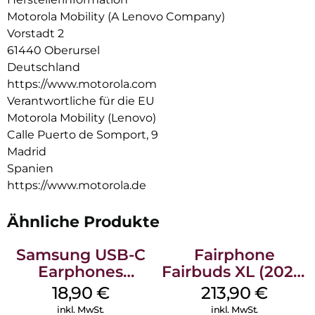
Hörerlebnis ganz einfach personalisieren und steuern. All das
Motorola Mobility (A Lenovo Company)
und dazu noch jede Menge Spielzeit, Schnellladen und ein
Vorstadt 2
wasserabweisendes Design. Fühle, wie der Beat zum Leben
61440 Oberursel
erwacht mit moto buds bass.
Deutschland
https://www.motorola.com
Verantwortliche für die EU
Motorola Mobility (Lenovo)
Calle Puerto de Somport, 9
Madrid
Spanien
https://www.motorola.de
Ähnliche Produkte
Samsung USB-C
Fairphone
Earphones
Fairbuds XL (2025)
Schwarz
Forest Green
18,90
€
213,90
€
inkl. MwSt.
inkl. MwSt.