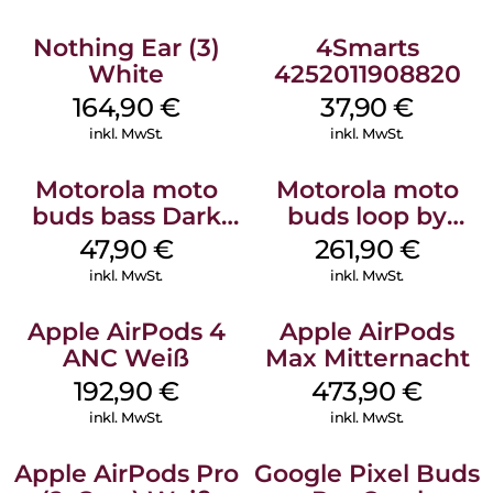
Nothing Ear (3)
4Smarts
White
4252011908820
164,90
€
37,90
€
inkl. MwSt.
inkl. MwSt.
Motorola moto
Motorola moto
buds bass Dark
buds loop by
Shadow
Swarovski French
47,90
€
261,90
€
Oak
inkl. MwSt.
inkl. MwSt.
Apple AirPods 4
Apple AirPods
ANC Weiß
Max Mitternacht
192,90
€
473,90
€
inkl. MwSt.
inkl. MwSt.
Apple AirPods Pro
Google Pixel Buds