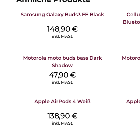
Samsung Galaxy Buds3 FE Black
Cellu
Bluet
148,90
€
inkl. MwSt.
Motorola moto buds bass Dark
Motoro
Shadow
47,90
€
inkl. MwSt.
Apple AirPods 4 Weiß
Appl
138,90
€
inkl. MwSt.