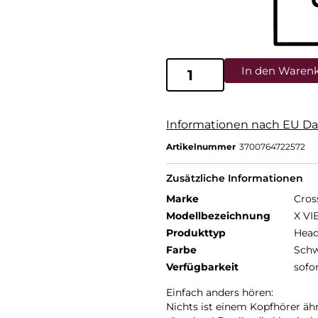
In den Waren
Informationen nach EU Da
Artikelnummer
3700764722572
Zusätzliche Informationen
Marke
Cros
Modellbezeichnung
X VI
Produkttyp
Head
Farbe
Schw
Verfügbarkeit
sofo
Einfach anders hören:
Nichts ist einem Kopfhörer ähn