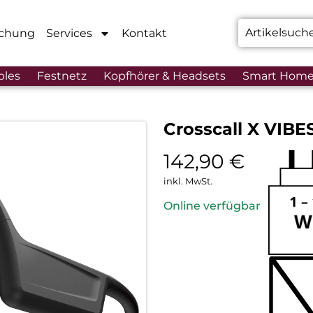
chung
Services
Kontakt
bles
Festnetz
Kopfhörer & Headsets
Smart Hom
Crosscall X VIBE
142,90
€
inkl. MwSt.
Online verfügbar