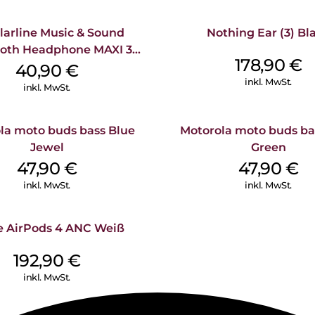
Aktualisierungen und Konfigura
larline Music & Sound
Nothing Ear (3) Bl
ooth Headphone MAXI 3
178,90
€
Purple
40,90
€
inkl. MwSt.
inkl. MwSt.
la moto buds bass Blue
Motorola moto buds ba
Jewel
Green
47,90
€
47,90
€
inkl. MwSt.
inkl. MwSt.
e AirPods 4 ANC Weiß
192,90
€
inkl. MwSt.