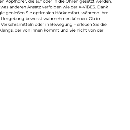
hen Kopfhörer, die auf oder in die Ohren gesetzt werden,
 etwas anderen Ansatz verfolgen wie der X-VIBES. Dank
ie genießen Sie optimalen Hörkomfort, während Ihre
Ihre Umgebung bewusst wahrnehmen können. Ob im
 Verkehrsmitteln oder in Bewegung – erleben Sie die
Klangs, der von innen kommt und Sie nicht von der
etooth-Headset für eine klare und effektive
die Wiedergabe all Ihrer Audioinhalte. Ob Podcasts,
der Musik – das Gerät ist nicht nur leicht, sondern bietet
vielen Vorteilen
tung und Positionierung der Mikrofone, die für den
hvollen Umgebungen entwickelt wurden.
it mehreren Personen zu kommunizieren.
r beachtlichen Akkukapazität (200mAh)
em Drop-Test bei 1,8 m und bietet eine Garantie von 2