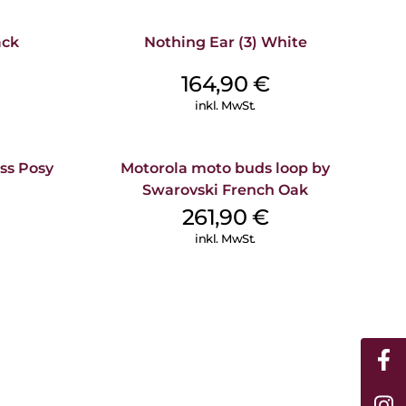
tion Ihres Geräts.
ack
Nothing Ear (3) White
164,90
€
inkl. MwSt.
ss Posy
Motorola moto buds loop by
Swarovski French Oak
261,90
€
inkl. MwSt.