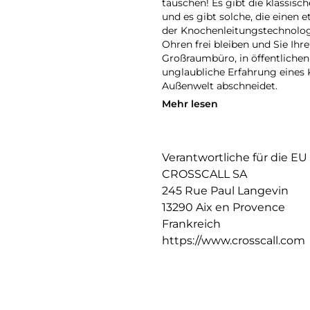
täuschen! Es gibt die klassisc
und es gibt solche, die einen
der Knochenleitungstechnolog
Ohren frei bleiben und Sie 
Großraumbüro, in öffentlichen
unglaubliche Erfahrung eines 
Außenwelt abschneidet.
Mehr lesen
Der X-VIBES ist das ideale Blu
Kommunikation, aber auch für 
Videokonferenzen, Telefonate o
auch eine lange Akkulaufzeit.
Verantwortliche für die EU
CROSSCALL SA
eine innovative Erfahrung mit 
245 Rue Paul Langevin
dank der ergonomischen Gestal
13290 Aix en Provence
Einsatz in besonders geräusc
Frankreich
um sofort und gleichzeitig m
https://www.crosscall.com
bei voller Lautstärke dank de
IP67 wasserdicht, widersteht d
Jahren.