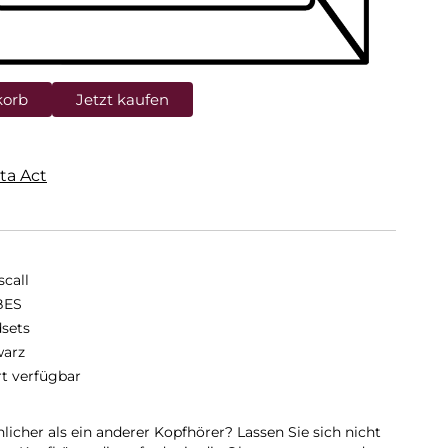
korb
Jetzt kaufen
ta Act
scall
BES
sets
arz
rt verfügbar
licher als ein anderer Kopfhörer? Lassen Sie sich nicht