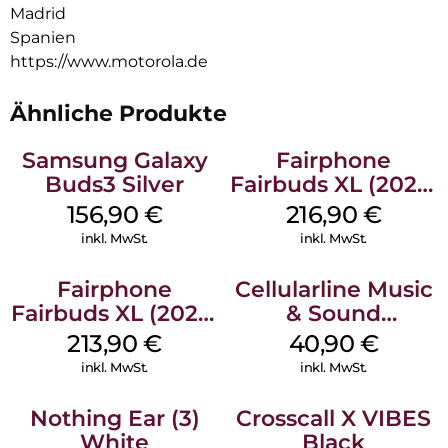
Madrid
Spanien
https://www.motorola.de
Ähnliche Produkte
Samsung Galaxy
Fairphone
Buds3 Silver
Fairbuds XL (2025)
Horizon Black
156,90
€
216,90
€
inkl. MwSt.
inkl. MwSt.
Fairphone
Cellularline Music
Fairbuds XL (2025)
& Sound
Forest Green
Bluetooth
213,90
€
40,90
€
Headphone MAXI
inkl. MwSt.
inkl. MwSt.
3 Blue
Nothing Ear (3)
Crosscall X VIBES
White
Black