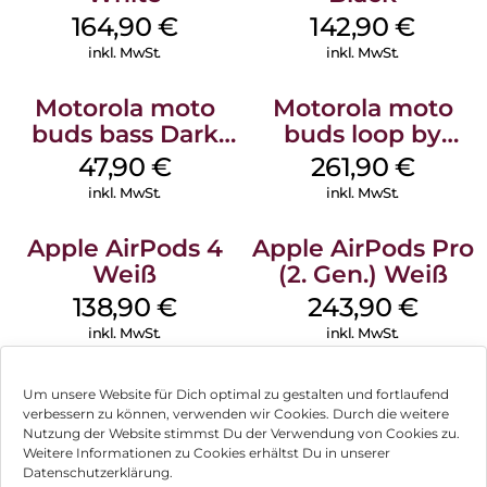
164,90
€
142,90
€
inkl. MwSt.
inkl. MwSt.
Motorola moto
Motorola moto
buds bass Dark
buds loop by
Shadow
Swarovski French
47,90
€
261,90
€
Oak
inkl. MwSt.
inkl. MwSt.
Apple AirPods 4
Apple AirPods Pro
Weiß
(2. Gen.) Weiß
138,90
€
243,90
€
inkl. MwSt.
inkl. MwSt.
Um unsere Website für Dich optimal zu gestalten und fortlaufend
verbessern zu können, verwenden wir Cookies. Durch die weitere
Nutzung der Website stimmst Du der Verwendung von Cookies zu.
Impressum
Weitere Informationen zu Cookies erhältst Du in unserer
Datenschutzerklärung.