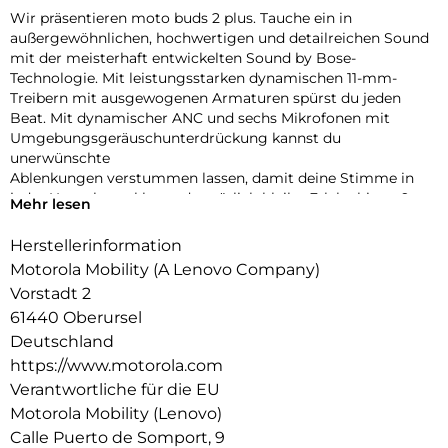
Wir präsentieren moto buds 2 plus. Tauche ein in
außergewöhnlichen, hochwertigen und detailreichen Sound
mit der meisterhaft entwickelten Sound by Bose-
Technologie. Mit leistungsstarken dynamischen 11-mm-
Treibern mit ausgewogenen Armaturen spürst du jeden
Beat. Mit dynamischer ANC und sechs Mikrofonen mit
Umgebungsgeräuschunterdrückung kannst du
unerwünschte
Ablenkungen verstummen lassen, damit deine Stimme in
jeder Umgebung klar und natürlich bleibt. Erlebe bis zu 9
Mehr lesen
Stunden ununterbrochene Wiedergabe und insgesamt 40
Stunden mit dem elegant gestalteten Gehäuse und der
Herstellerinformation
Schnellaufladung. Intelligente Funktionen wie die Dual-
Motorola Mobility (A Lenovo Company)
Verbindung, die Trageerkennung und moto ai sorgen für ein
Vorstadt 2
nahtloses Erlebnis, das deinen Alltag auf Schritt und Tritt
61440 Oberursel
bereichert. Die moto buds 2 plus sind sorgfältig verarbeitet,
verfügen über ein kompaktes, ergonomisches Design, sind
Deutschland
spritzwassergeschützt gemäß IP54 und definieren
https://www.motorola.com
hochwertige Alltagsleistung neu.
Verantwortliche für die EU
Motorola Mobility (Lenovo)
Calle Puerto de Somport, 9