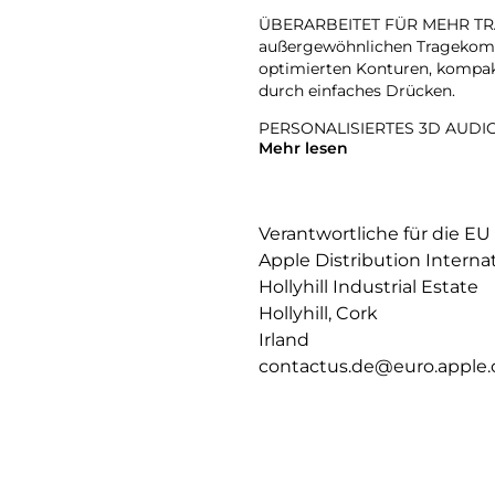
ÜBERARBEITET FÜR MEHR TRAG
außergewöhnlichen Tragekomfo
optimierten Konturen, kompak
durch einfaches Drücken.
PERSONALISIERTES 3D AUDIO –
Mehr lesen
Tracking sorgt afür Sound übe
dreidimensionales Hörerlebnis 
BESSERE WIEDERGABE- UND 
dem von Apple designten H2 Ch
Verantwortliche für die EU
in lauten Umgebungen. Mit for
Apple Distribution Interna
Hintergrundgeräusche und isol
Hollyhill Industrial Estate
Hollyhill, Cork
MAGISCHES ERLEBNIS – Sag einf
jemanden anzurufen oder deine
Irland
du jetzt nicken oder den Kopf 
contactus.de@euro.apple
Verbinde die AirPods 4, indem 
deinem Display auf „Verbinden
zwei Paar AirPods.4 Ein Haute
wiedergegeben wird, wenn du d
Wiedergabe pausiert. Und du k
App finden.