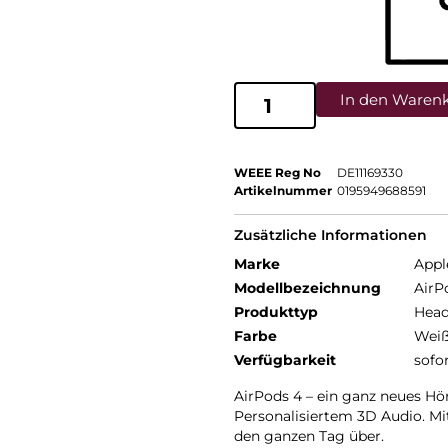
In den Waren
WEEE Reg No
DE11169330
Artikelnummer
0195949688591
Zusätzliche Informationen
Marke
Appl
Modellbezeichnung
AirP
Produkttyp
Head
Farbe
Wei
Verfügbarkeit
sofo
AirPods 4 – ein ganz neues Hör
Personalisiertem 3D Audio. Mi
den ganzen Tag über.