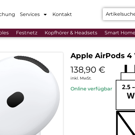
chung
Services
Kontakt
bles
Festnetz
Kopfhörer & Headsets
Smart Hom
Apple AirPods 4
138,90
€
inkl. MwSt.
Online verfügbar