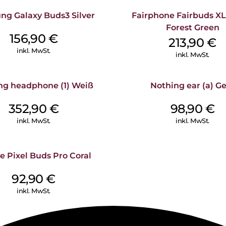
g Galaxy Buds3 Silver
Fairphone Fairbuds XL
LANGE BATTERIELAUFZEIT – Bis
Und du bekommst bis zu 30 S
Forest Green
156,90
€
213,90
€
NEU DESIGNTES CASE – Das La
inkl. MwSt.
über 10 % weniger Volumen als
inkl. MwSt.
SCHUTZ VOR STAUB, SCHWEISS
Schutz vor Staub, Schweiß und
ng headphone (1) Weiß
Nothing ear (a) G
und anstrengenden Workouts 
352,90
€
98,90
€
Höhe: 30,2 mm Breite: 18,3 mm
inkl. MwSt.
inkl. MwSt.
e Pixel Buds Pro Coral
92,90
€
inkl. MwSt.